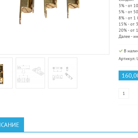
3% - от 1
5% - от 5
8% - от 1
15% - от 
20% - от 
Далее - и
В нали
Артикул: 
160,0
САНИЕ