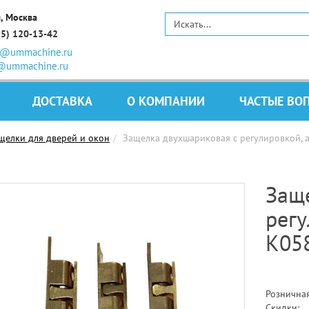
, Москва
95) 120-13-42
s@ummachine.ru
@ummachine.ru
ДОСТАВКА
О КОМПАНИИ
ЧАСТЫЕ ВО
щелки для дверей и окон
Защелка двухшариковая с регулировкой, 
Защ
регу
K05
Розничная
Скидки: