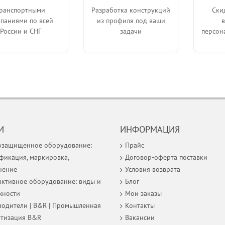
ранспортными
Разработка конструкций
Ски
паниями по всей
из профиля под ваши
России и СНГ
задачи
персон
И
ИНФОРМАЦИЯ
озащищенное оборудование:
Прайс
фикация, маркировка,
Договор-оферта поставки
нение
Условия возврата
ктивное оборудование: виды и
Блог
жности
Мои заказы
одители | B&R | Промышленная
Контакты
атизация B&R
Вакансии