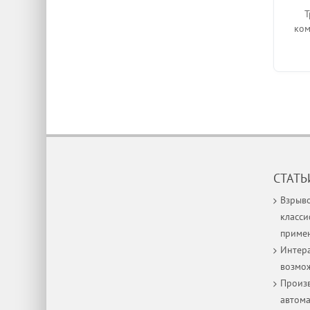
Т
ком
СТАТЬ
Взрыв
класси
приме
Интера
возмо
Произв
автом