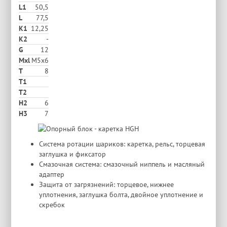
L1
50,5
L
77,5
K1
12,25
K2
-
G
12
Mxl
M5x6
T
8
T1
T2
H2
6
Н3
7
Система ротации шариков: каретка, рельс, торцевая
заглушка и фиксатор
Смазочная система: смазочный ниппель и масляный
адаптер
Защита от загрязнений: торцевое, нижнее
уплотнения, заглушка болта, двойное уплотнение и
скребок