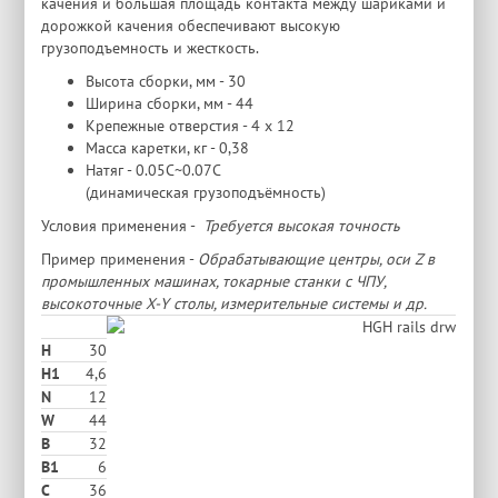
качения и большая площадь контакта между шариками и
дорожкой качения обеспечивают высокую
грузоподъемность и жесткость.
Высота сборки, мм - 30
Ширина сборки, мм - 44
Крепежные отверстия - 4 х 12
Масса каретки, кг - 0,38
Натяг - 0.05C~0.07C
(динамическая грузоподъёмность)
Условия применения -
Требуется высокая точность
Пример применения -
Обрабатывающие центры, оси Z в
промышленных машинах, токарные станки с ЧПУ,
высокоточные X-Y столы, измерительные системы и др.
H
30
H1
4,6
N
12
W
44
В
32
B1
6
C
36