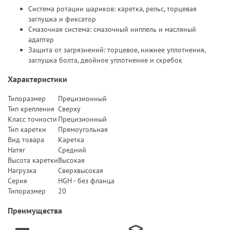
Система ротации шариков: каретка, рельс, торцевая
заглушка и фиксатор
Смазочная система: смазочный ниппель и масляный
адаптер
Защита от загрязнений: торцевое, нижнее уплотнения,
заглушка болта, двойное уплотнение и скребок
Характеристики
Типоразмер
Прецизионный
Тип крепления
Сверху
Класс точности
Прецизионный
Тип каретки
Прямоугольная
Вид товара
Каретка
Натяг
Средний
Высота каретки
Высокая
Нагрузка
Сверхвысокая
Серия
HGH - без фланца
Типоразмер
20
Преимущества