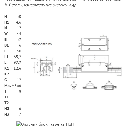
X-Y столы, измерительные системы и др.
H
30
H1
4,6
N
12
W
44
В
32
B1
6
C
50
L1
65,2
L
92,2
K1
12,6
K2
-
G
12
Mxl
M5x6
T
8
T1
T2
H2
6
Н3
7