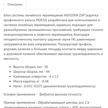
Описание
Блок системы линейного перемещения HGH20HA ZAP (каретка
профильного рельса HGR20) разработана для использования в
системах линейных перемещений, идеально подходит для
разнообразных промышленных приложений, требующих точного
позиционирования и плавного перемещения. Благодаря
четырехточечному контакту шариков серия HG равномерно
нагружается во всех направлениях. Полукруглый профиль
дорожек качения и большая площадь контакта между шариками
и дорожкой качения обеспечивают высокую грузоподъемность и
жесткость.
Высота сборки, мм - 30
Ширина сборки, мм - 44
Крепежные отверстия - 4 х 12
Масса каретки, кг - 0,48
Натяг - 0.05C~0.07C (динамическая грузоподъёмность)
Условия применения -
Требуется высокая точность
Пример применения -
Обрабатывающие центры, оси Z в
промышленных машинах, токарные станки с ЧПУ, высокоточные