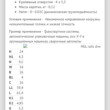
Крепежные отверстия - 4 х 5,3
Масса каретки, кг - 0,12
Натяг - 0~ 0.02C (динамическая грузоподъёмность)
Условия применения -
Неизменное направление нагрузки,
незначительные толчки и низкая точность
Пример применения -
Транспортние системы,
автоматические упаковочные машины, оси X-Y в
промышленных машинах, сварочные автоматы
H
24
H1
4,3
N
9,5
W
34
В
26
B1
4
C
26
L1
39,4
L
61,4
K1
10
K2
4,85
G
5,3