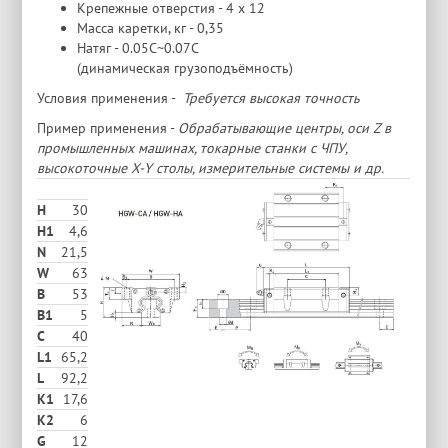
Крепежные отверстия - 4 х 12
Масса каретки, кг - 0,35
Натяг - 0.05C~0.07C
(динамическая грузоподъёмность)
Условия применения -
Требуется высокая точность
Пример применения -
Обрабатывающие центры, оси Z в
промышленных машинах, токарные станки с ЧПУ,
высокоточные X-Y столы, измерительные системы и др.
H
30
H1
4,6
N
21,5
W
63
В
53
B1
5
C
40
L1
65,2
L
92,2
K1
17,6
K2
6
G
12