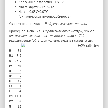
Крепежные отверстия - 4 х 12
Масса каретки, кг - 0,42
Натяг - 0.05C~0.07C
(динамическая грузоподъёмность)
Условия применения -
Требуется высокая точность
Пример применения -
Обрабатывающие центры, оси Z в
промышленных машинах, токарные станки с ЧПУ,
высокоточные X-Y столы, измерительные системы и др.
H
36
H1
5,5
N
23,5
W
70
В
57
B1
6,5
C
45
L1
58
L
84
K1
11,8
K2
6
G
12