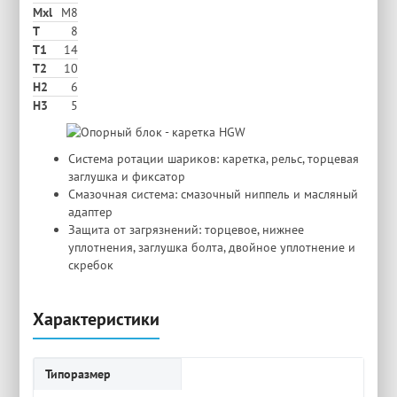
Mxl
M8
T
8
T1
14
T2
10
H2
6
Н3
5
Система ротации шариков: каретка, рельс, торцевая
заглушка и фиксатор
Смазочная система: смазочный ниппель и масляный
адаптер
Защита от загрязнений: торцевое, нижнее
уплотнения, заглушка болта, двойное уплотнение и
скребок
Характеристики
Типоразмер