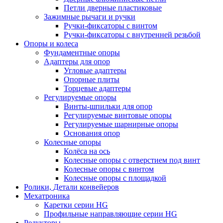
Петли дверные пластиковые
Зажимные рычаги и ручки
Ручки-фиксаторы c винтом
Ручки-фиксаторы c внутренней резьбой
Опоры и колеса
Фундаментные опоры
Адаптеры для опор
Угловые адаптеры
Опорные плиты
Торцевые адаптеры
Регулируемые опоры
Винты-шпильки для опор
Регулируемые винтовые опоры
Регулируемые шарнирные опоры
Основания опор
Колесные опоры
Колёса на ось
Колесные опоры с отверстием под винт
Колесные опоры с винтом
Колесные опоры с площадкой
Ролики, Детали конвейеров
Мехатроника
Каретки серии HG
Профильные направляющие серии HG
Редукторы