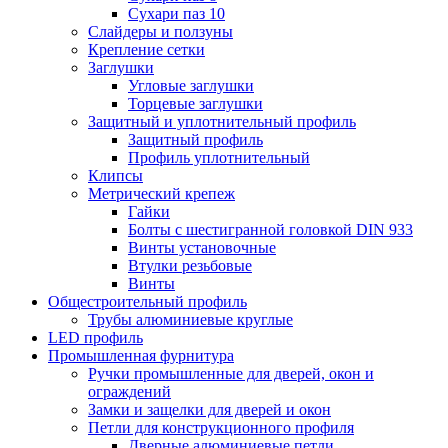
Сухари паз 10
Слайдеры и ползуны
Крепление сетки
Заглушки
Угловые заглушки
Торцевые заглушки
Защитный и уплотнительный профиль
Защитный профиль
Профиль уплотнительный
Клипсы
Метрический крепеж
Гайки
Болты с шестигранной головкой DIN 933
Винты установочные
Втулки резьбовые
Винты
Общестроительный профиль
Трубы алюминиевые круглые
LED профиль
Промышленная фурнитура
Ручки промышленные для дверей, окон и
ограждений
Замки и защелки для дверей и окон
Петли для конструкционного профиля
Дверные алюминиевые петли