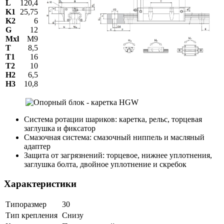
L
120,4
K1
25,75
K2
6
G
12
Mxl
M9
T
8,5
T1
16
T2
10
H2
6,5
Н3
10,8
Система ротации шариков: каретка, рельс, торцевая
заглушка и фиксатор
Смазочная система: смазочный ниппель и масляный
адаптер
Защита от загрязнений: торцевое, нижнее уплотнения,
заглушка болта, двойное уплотнение и скребок
Характеристики
Типоразмер
30
Тип крепления
Снизу