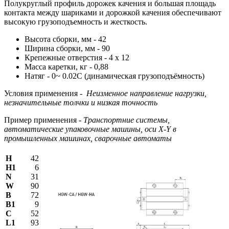
Полукруглый профиль дорожек качения и большая площадь
контакта между шариками и дорожкой качения обеспечивают
высокую грузоподъемность и жесткость.
Высота сборки, мм - 42
Ширина сборки, мм - 90
Крепежные отверстия - 4 х 12
Масса каретки, кг - 0,88
Натяг - 0~ 0.02C (динамическая грузоподъёмность)
Условия применения -
Неизменное направление нагрузки,
незначительные толчки и низкая точность
Пример применения -
Транспортние системы,
автоматические упаковочные машины, оси X-Y в
промышленных машинах, сварочные автоматы
H
42
H1
6
N
31
W
90
В
72
B1
9
C
52
L1
93