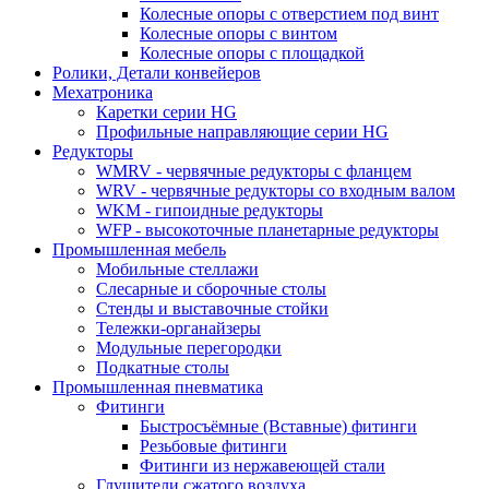
Колесные опоры с отверстием под винт
Колесные опоры с винтом
Колесные опоры с площадкой
Ролики, Детали конвейеров
Мехатроника
Каретки серии HG
Профильные направляющие серии HG
Редукторы
WMRV - червячные редукторы с фланцем
WRV - червячные редукторы со входным валом
WKM - гипоидные редукторы
WFP - высокоточные планетарные редукторы
Промышленная мебель
Мобильные стеллажи
Слесарные и сборочные столы
Стенды и выставочные стойки
Тележки-органайзеры
Модульные перегородки
Подкатные столы
Промышленная пневматика
Фитинги
Быстросъёмные (Вставные) фитинги
Резьбовые фитинги
Фитинги из нержавеющей стали
Глушители сжатого воздуха