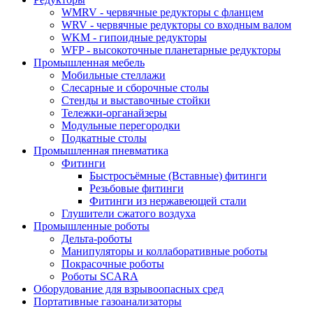
WMRV - червячные редукторы с фланцем
WRV - червячные редукторы со входным валом
WKM - гипоидные редукторы
WFP - высокоточные планетарные редукторы
Промышленная мебель
Мобильные стеллажи
Слесарные и сборочные столы
Стенды и выставочные стойки
Тележки-органайзеры
Модульные перегородки
Подкатные столы
Промышленная пневматика
Фитинги
Быстросъёмные (Вставные) фитинги
Резьбовые фитинги
Фитинги из нержавеющей стали
Глушители сжатого воздуха
Промышленные роботы
Дельта-роботы
Манипуляторы и коллаборативные роботы
Покрасочные роботы
Роботы SCARA
Оборудование для взрывоопасных сред
Портативные газоанализаторы