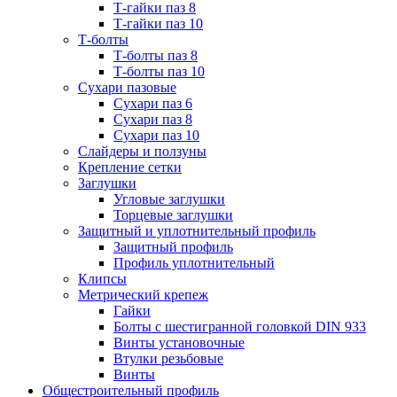
Т-гайки паз 8
Т-гайки паз 10
Т-болты
Т-болты паз 8
Т-болты паз 10
Сухари пазовые
Сухари паз 6
Сухари паз 8
Сухари паз 10
Слайдеры и ползуны
Крепление сетки
Заглушки
Угловые заглушки
Торцевые заглушки
Защитный и уплотнительный профиль
Защитный профиль
Профиль уплотнительный
Клипсы
Метрический крепеж
Гайки
Болты с шестигранной головкой DIN 933
Винты установочные
Втулки резьбовые
Винты
Общестроительный профиль