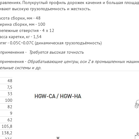
правлениях. Полукруглый профиль дорожек качения и большая площа
ивают высокую грузоподъемность и жесткость.
сота сборки, мм - 48
ирина сборки, мм - 100
епежные отверстия - 4 х 12
сса каретки, кг - 1,54
тяг - 0.05C~0.07C (динамическая грузоподъёмность)
 применения -
Требуется высокая точность
применения -
Обрабатывающие центры, оси Z в промышленных машинах
ельные системы и др.
48
7,5
33
100
82
9
62
105,8
138,2