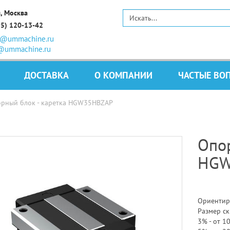
, Москва
95) 120-13-42
s@ummachine.ru
@ummachine.ru
ДОСТАВКА
О КОМПАНИИ
ЧАСТЫЕ ВО
рный блок - каретка HGW35HBZAP
Опор
HGW
Ориентир
Размер ск
3% - от 10