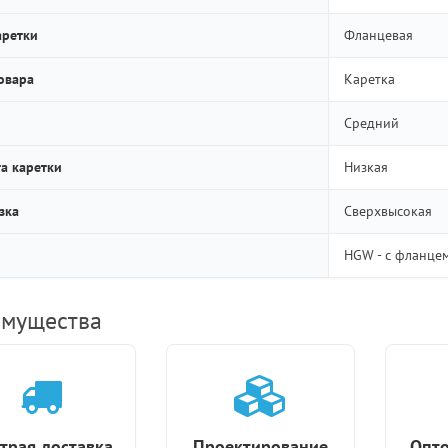
аретки
Фланцевая
овара
Каретка
Средний
а каретки
Низкая
зка
Сверхвысокая
HGW - с фланце
мущества
трая доставка
Проектирование
Опто