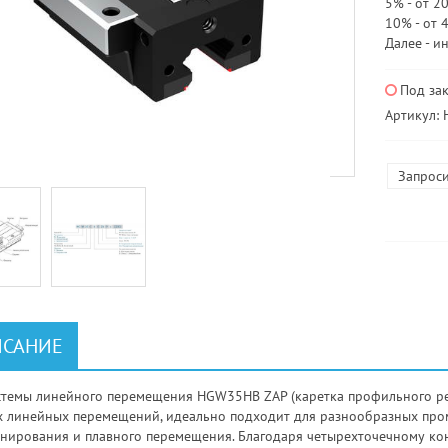
5% - от 20
10% - от 
Далее - и
Под за
Артикул:
Запроси
САНИЕ
стемы линейного перемещения HGW35HB ZAP (каретка профильного ре
х линейных перемещений, идеально подходит для разнообразных пр
нирования и плавного перемещения. Благодаря четырехточечному ко