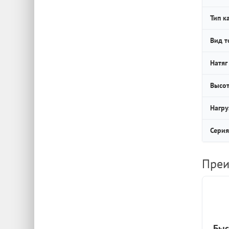
Тип к
Вид т
Натяг
Высот
Нагру
Серия
Преи
Быс