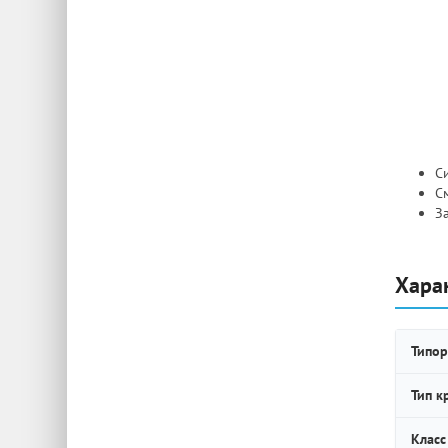
Си
С
З
Хара
Типор
Тип к
Класс