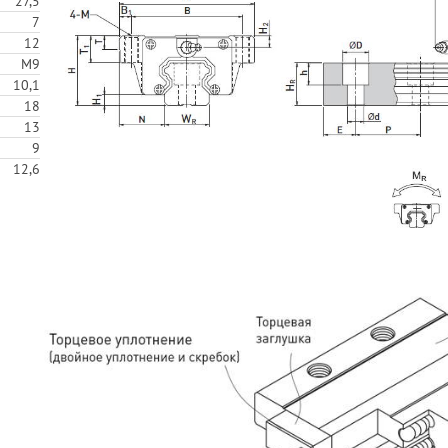
27,5
7
12
M9
10,1
18
13
9
12,6