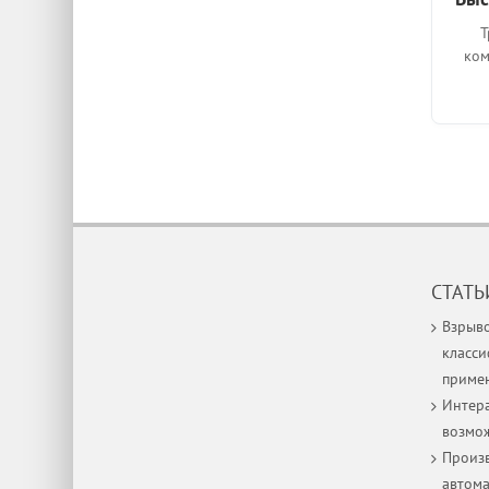
Т
ком
СТАТЬ
Взрыв
класси
приме
Интера
возмо
Произв
автом