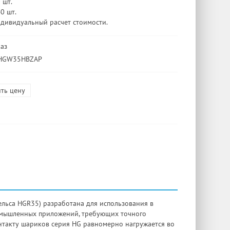
 шт.
40 шт.
ндивидуальный расчет стоимости.
каз
 HGW35HBZAP
ть цену
льса HGR35) разработана для использования в
омышленных приложений, требующих точного
нтакту шариков серия HG равномерно нагружается во