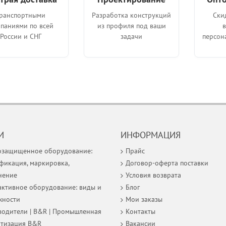
ранспортными
Разработка конструкций
Ски
паниями по всей
из профиля под ваши
России и СНГ
задачи
персон
И
ИНФОРМАЦИЯ
озащищенное оборудование:
Прайс
фикация, маркировка,
Договор-оферта поставки
нение
Условия возврата
ктивное оборудование: виды и
Блог
жности
Мои заказы
одители | B&R | Промышленная
Контакты
атизация B&R
Вакансии