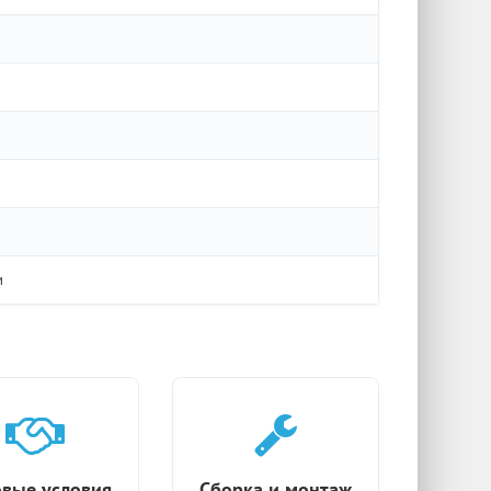
м
вые условия
Сборка и монтаж