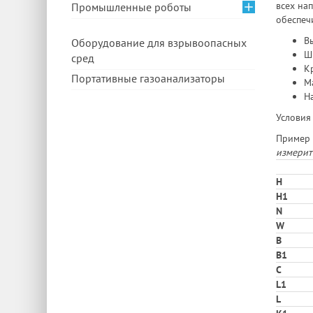
всех на
Промышленные роботы
обеспеч
Вы
Оборудование для взрывоопасных
Ш
сред
Кр
Портативные газоанализаторы
Ма
На
Условия
Пример 
измерит
H
H1
N
W
В
B1
C
L1
L