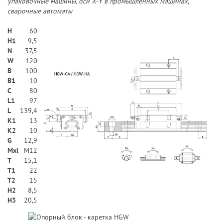
упаковочные машины, оси X-Y в промышленных машинах,
сварочные автоматы
H
60
H1
9,5
N
37,5
W
120
В
100
B1
10
C
80
L1
97
L
139,4
K1
13
K2
10
G
12,9
Mxl
M12
T
15,1
T1
22
T2
15
H2
8,5
Н3
20,5