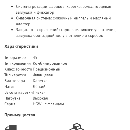
Система ротации шариков: каретка, рельс, торцевая
заглушка и фиксатор
Смазочная система: смазочный ниппель и масляный
адаптер
Защита от загрязнений: торцевое, нижнее уплотнения,
заглушка болта, двойное уплотнение и скребок
Характеристики
Типоразмер
45
Тип крепления
Комбинированное
Класс точности
Прецизионный
Тип каретки
Фланцевая
Вид товара
Каретка
Натяг
Лёгкий
Высота каретки
Низкая
Нагрузка
Высокая
Серия
HGW - с фланцем
Преимущества