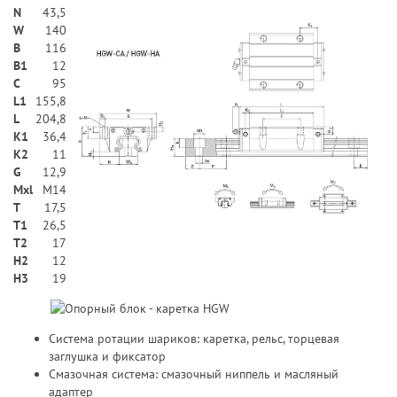
N
43,5
W
140
В
116
B1
12
C
95
L1
155,8
L
204,8
K1
36,4
K2
11
G
12,9
Mxl
M14
T
17,5
T1
26,5
T2
17
H2
12
Н3
19
Система ротации шариков: каретка, рельс, торцевая
заглушка и фиксатор
Смазочная система: смазочный ниппель и масляный
адаптер