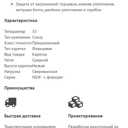
Защита от загрязнений: торцевое, нижнее уплотнения,
заглушка болта, двойное уплотнение и скребок
Характеристики
Типоразмер
55
Тип крепления
Снизу
Класс точности
Прецизионный
Тип каретки
Фланцевая
Вид товара
Каретка
Натяг
Средний
Высота каретки
Низкая
Нагрузка
Сверхвысокая
Серия
HGW - с фланцем
Преимущества
Быстрая доставка
Проектирование
Транспортными компаниями
Разработка конструкций из