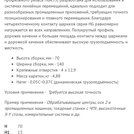
профильного рельса HGR55) разработана для использования в
системах линейных перемещений, идеально подходит для
разнообразных промышленных приложений, требующих точного
позиционирования и плавного перемещения. Благодаря
четырехточечному контакту шариков серия HG равномерно
нагружается во всех направлениях. Полукруглый профиль
дорожек качения и большая площадь контакта между шариками
и дорожкой качения обеспечивают высокую грузоподъемность и
жесткость.
Высота сборки, мм - 70
Ширина сборки, мм - 140
Крепежные отверстия - 4 х 12,9
Масса каретки, кг - 4,88
Натяг - 0.05C~0.07C (динамическая грузоподъёмность)
Условия применения -
Требуется высокая точность
Пример применения -
Обрабатывающие центры, оси Z в
промышленных машинах, токарные станки с ЧПУ, высокоточные
X-Y столы, измерительные системы и др.
H
70
H1
13