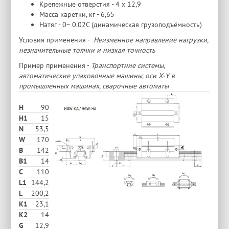
Крепежные отверстия - 4 х 12,9
Масса каретки, кг - 6,65
Натяг - 0~ 0.02C (динамическая грузоподъёмность)
Условия применения -
Неизменное направление нагрузки,
незначительные толчки и низкая точность
Пример применения -
Транспортние системы,
автоматические упаковочные машины, оси X-Y в
промышленных машинах, сварочные автоматы
H
90
H1
15
N
53,5
W
170
В
142
B1
14
C
110
L1
144,2
L
200,2
K1
23,1
K2
14
G
12,9