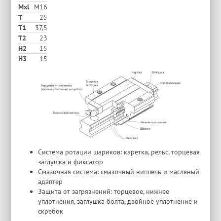
Mxl
M16
T
25
T1
37,5
T2
23
H2
15
Н3
15
Система ротации шариков: каретка, рельс, торцевая
заглушка и фиксатор
Смазочная система: смазочный ниппель и масляный
адаптер
Защита от загрязнений: торцевое, нижнее
уплотнения, заглушка болта, двойное уплотнение и
скребок