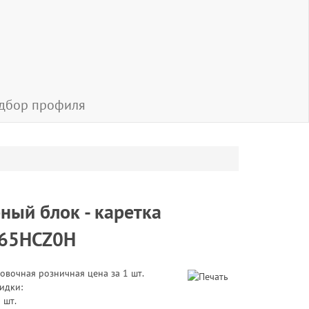
дбор профиля
ный блок - каретка
65HCZ0H
овочная розничная цена за 1 шт.
идки:
 шт.