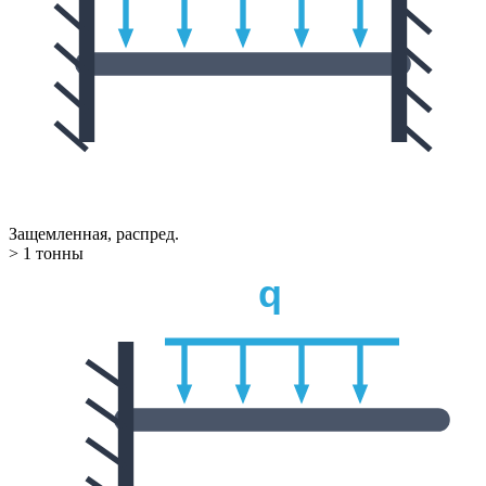
Защемленная, распред.
> 1 тонны
q