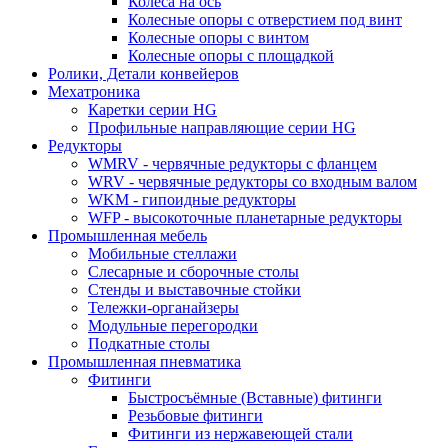
Колёса на ось
Колесные опоры с отверстием под винт
Колесные опоры с винтом
Колесные опоры с площадкой
Ролики, Детали конвейеров
Мехатроника
Каретки серии HG
Профильные направляющие серии HG
Редукторы
WMRV - червячные редукторы с фланцем
WRV - червячные редукторы со входным валом
WKM - гипоидные редукторы
WFP - высокоточные планетарные редукторы
Промышленная мебель
Мобильные стеллажи
Слесарные и сборочные столы
Стенды и выставочные стойки
Тележки-органайзеры
Модульные перегородки
Подкатные столы
Промышленная пневматика
Фитинги
Быстросъёмные (Вставные) фитинги
Резьбовые фитинги
Фитинги из нержавеющей стали