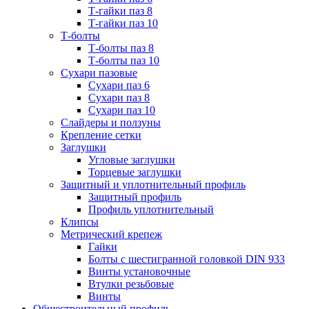
Т-гайки паз 8
Т-гайки паз 10
Т-болты
Т-болты паз 8
Т-болты паз 10
Сухари пазовые
Сухари паз 6
Сухари паз 8
Сухари паз 10
Слайдеры и ползуны
Крепление сетки
Заглушки
Угловые заглушки
Торцевые заглушки
Защитный и уплотнительный профиль
Защитный профиль
Профиль уплотнительный
Клипсы
Метрический крепеж
Гайки
Болты с шестигранной головкой DIN 933
Винты установочные
Втулки резьбовые
Винты
Общестроительный профиль