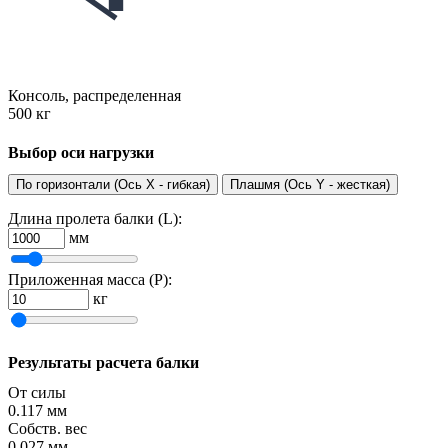
Консоль, распределенная
500 кг
Выбор оси нагрузки
По горизонтали (Ось X - гибкая)
Плашмя (Ось Y - жесткая)
Длина пролета балки (L):
мм
Приложенная масса (P):
кг
Результаты расчета балки
От силы
0.117
мм
Собств. вес
0.027
мм