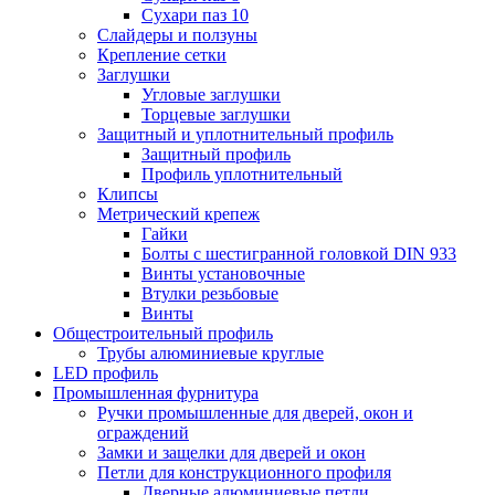
Сухари паз 10
Слайдеры и ползуны
Крепление сетки
Заглушки
Угловые заглушки
Торцевые заглушки
Защитный и уплотнительный профиль
Защитный профиль
Профиль уплотнительный
Клипсы
Метрический крепеж
Гайки
Болты с шестигранной головкой DIN 933
Винты установочные
Втулки резьбовые
Винты
Общестроительный профиль
Трубы алюминиевые круглые
LED профиль
Промышленная фурнитура
Ручки промышленные для дверей, окон и
ограждений
Замки и защелки для дверей и окон
Петли для конструкционного профиля
Дверные алюминиевые петли