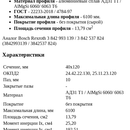
Материал профиля
- алюминиевый сплав АДЗ1 Т1 /
AlMgSi 6060/ 6063 Т6
ГОСТ
- 22233-2018 / 4784-97
Максимальная длина профиля
- 6100 мм.
Покрытие профиля
- без покрытия (сырой)
2
Площадь сечения профиля
- 13,79 см
Аналог Bosch Rexroth 3 842 993 139 / 3 842 537 824
(3842993139 / 3842537 824)
Характеристики
Сечение, мм
40х120
ОКПД2
24.42.22.130, 25.11.23.120
Паз, мм
10
Закрытые пазы
-
АДЗ1 Т1 / AlMgSi 6060/ 6063
Материал
Т6
Покрытие
без покрытия
Максимальная длина, мм
6100
Площадь сечения, см2
13,79
Момент инерции Ix, см4
25,20
Момент инерции Iy, см4
192,51