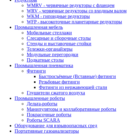
WMRV - червячные редукторы с фланцем
WRV - червячные редукторы со входным валом
WKM - гипоидные редукторы
WFP - высокоточные планетарные редукторы
Промышленная мебель
Мобильные стеллажи
Слесарные и сборочные столы
Стенды и выставочные стойки
Тележки-органайзеры
Модульные перегородки
Подкатные столы
Промышленная пневматика
Фитинги
Быстросъёмные (Вставные) фитинги
Резьбовые фитинги
Фитинги из нержавеющей стали
Глушители сжатого воздуха
Промышленные роботы
Дельта-роботы
Манипуляторы и коллаборативные роботы
Покрасочные роботы
Роботы SCARA
Оборудование для взрывоопасных сред
Портативные газоанализаторы