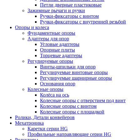
Петли дверные пластиковые
Зажимные рычаги и ручки
Ручки-фиксаторы c винтом
Ручки-фиксаторы c внутренней резьбой
Опоры и колеса
Фундаментные опоры
Адаптеры для опор
Угловые адаптеры
Опорные плиты
Торцевые адаптеры
Регулируемые опоры
Винты-шпильки для опор
Регулируемые винтовые опоры
Регулируемые шарнирные опоры
Основания опор
Колесные опоры
Колёса на ось
Колесные опоры с отверстием под винт
Колесные опоры с винтом
Колесные опоры с площадкой
Ролики, Детали конвейеров
Мехатроника
Каретки серии HG
Профильные направляющие серии HG
Редукторы