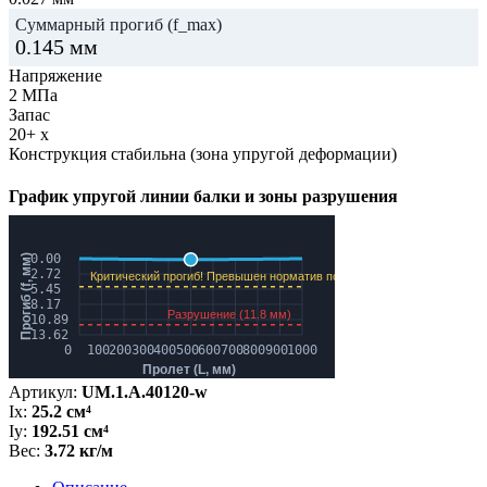
Суммарный прогиб (f_max)
0.145
мм
Напряжение
2
МПа
Запас
20+
x
Конструкция стабильна (зона упругой деформации)
График упругой линии балки и зоны разрушения
Артикул:
UM.1.A.40120-w
Ix:
25.2 см⁴
Iy:
192.51 см⁴
Вес:
3.72 кг/м