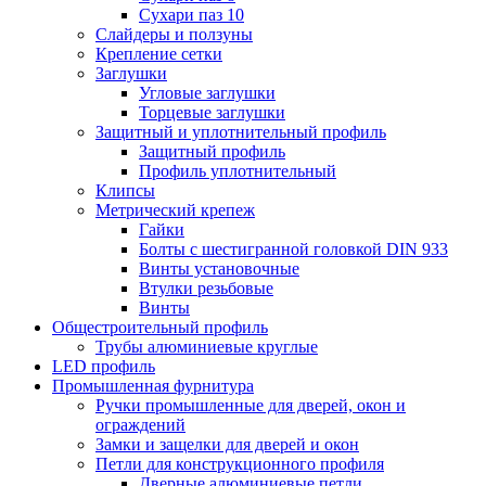
Сухари паз 10
Слайдеры и ползуны
Крепление сетки
Заглушки
Угловые заглушки
Торцевые заглушки
Защитный и уплотнительный профиль
Защитный профиль
Профиль уплотнительный
Клипсы
Метрический крепеж
Гайки
Болты с шестигранной головкой DIN 933
Винты установочные
Втулки резьбовые
Винты
Общестроительный профиль
Трубы алюминиевые круглые
LED профиль
Промышленная фурнитура
Ручки промышленные для дверей, окон и
ограждений
Замки и защелки для дверей и окон
Петли для конструкционного профиля
Дверные алюминиевые петли