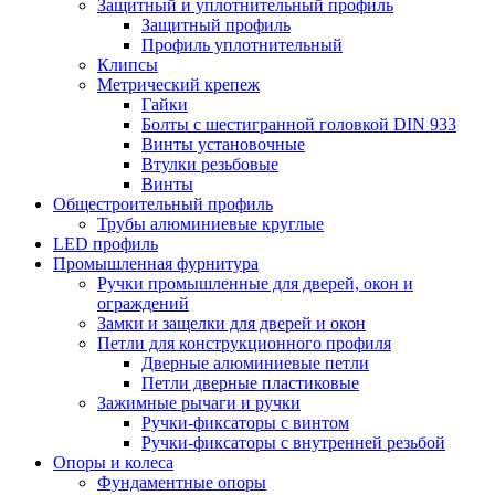
Защитный и уплотнительный профиль
Защитный профиль
Профиль уплотнительный
Клипсы
Метрический крепеж
Гайки
Болты с шестигранной головкой DIN 933
Винты установочные
Втулки резьбовые
Винты
Общестроительный профиль
Трубы алюминиевые круглые
LED профиль
Промышленная фурнитура
Ручки промышленные для дверей, окон и
ограждений
Замки и защелки для дверей и окон
Петли для конструкционного профиля
Дверные алюминиевые петли
Петли дверные пластиковые
Зажимные рычаги и ручки
Ручки-фиксаторы c винтом
Ручки-фиксаторы c внутренней резьбой
Опоры и колеса
Фундаментные опоры