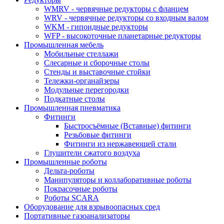
WMRV - червячные редукторы с фланцем
WRV - червячные редукторы со входным валом
WKM - гипоидные редукторы
WFP - высокоточные планетарные редукторы
Промышленная мебель
Мобильные стеллажи
Слесарные и сборочные столы
Стенды и выставочные стойки
Тележки-органайзеры
Модульные перегородки
Подкатные столы
Промышленная пневматика
Фитинги
Быстросъёмные (Вставные) фитинги
Резьбовые фитинги
Фитинги из нержавеющей стали
Глушители сжатого воздуха
Промышленные роботы
Дельта-роботы
Манипуляторы и коллаборативные роботы
Покрасочные роботы
Роботы SCARA
Оборудование для взрывоопасных сред
Портативные газоанализаторы