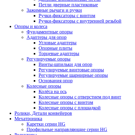
Петли дверные пластиковые
Зажимные рычаги и ручки
Ручки-фиксаторы c винтом
Ручки-фиксаторы c внутренней резьбой
Опоры и колеса
Фундаментные опоры
Адаптеры для опор
Угловые адаптеры
Опорные плиты
Торцевые адаптеры
Регулируемые опоры
Винты-шпильки для опор
Регулируемые винтовые опоры
Регулируемые шарнирные опоры
Основания опор
Колесные опоры
Колёса на ось
Колесные опоры с отверстием под винт
Колесные опоры с винтом
Колесные опоры с площадкой
Ролики, Детали конвейеров
Мехатроника
Каретки серии HG
Профильные направляющие серии HG
Редукторы