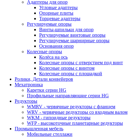
Адаптеры для опор
Угловые адаптеры
Опорные плиты
Торцевые адаптеры
Регулируемые опоры
Винты-шпильки для опор
Регулируемые винтовые опоры
Регулируемые шарнирные опоры
Основания опор
Колесные опоры
Колёса на ось
Колесные опоры с отверстием под винт
Колесные опоры с винтом
Колесные опоры с площадкой
Ролики, Детали конвейеров
Мехатроника
Каретки серии HG
Профильные направляющие серии HG
Редукторы
WMRV - червячные редукторы с фланцем
WRV - червячные редукторы со входным валом
WKM - гипоидные редукторы
WFP - высокоточные планетарные редукторы
Промышленная мебель
Мобильные стеллажи