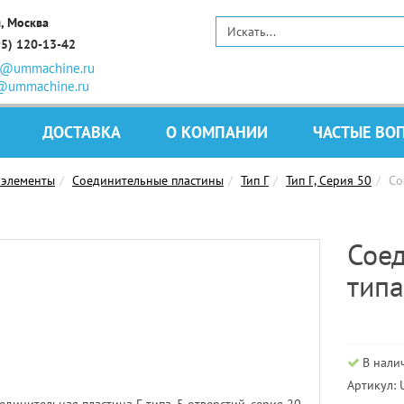
, Москва
95) 120-13-42
s@ummachine.ru
@ummachine.ru
ДОСТАВКА
О КОМПАНИИ
ЧАСТЫЕ ВО
 элементы
Соединительные пластины
Тип Г
Тип Г, Серия 50
Со
Соед
типа
В нали
Артикул: 