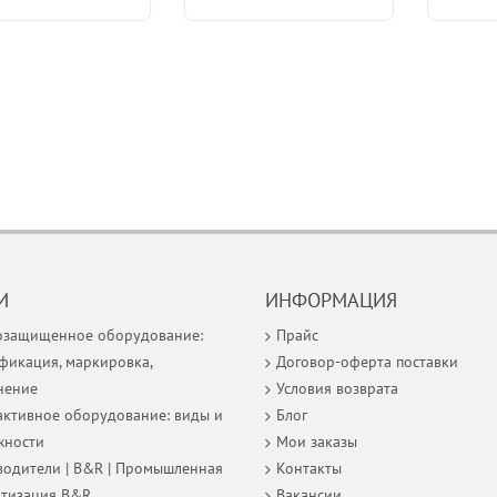
И
ИНФОРМАЦИЯ
озащищенное оборудование:
Прайс
фикация, маркировка,
Договор-оферта поставки
нение
Условия возврата
ктивное оборудование: виды и
Блог
жности
Мои заказы
одители | B&R | Промышленная
Контакты
атизация B&R
Вакансии