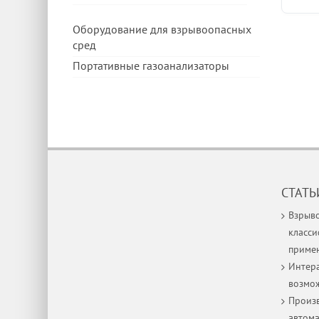
Оборудование для взрывоопасных
сред
Портативные газоанализаторы
СТАТЬ
Взрыв
класси
приме
Интера
возмо
Произв
автом