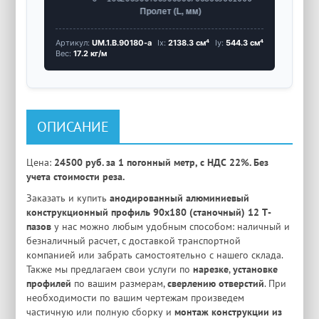
Артикул:
UM.1.B.90180-a
Ix:
2138.3 см⁴
Iy:
544.3 см⁴
Вес:
17.2 кг/м
ОПИСАНИЕ
Цена:
24500 руб. за 1 погонный метр, с НДС 22%. Без
учета стоимости реза.
Заказать и купить
анодированный
алюминиевый
конструкционный профиль
90x180
(станочный)
12 Т-
пазов
у нас можно любым удобным способом: наличный и
безналичный расчет, с доставкой транспортной
компанией или забрать самостоятельно с нашего склада.
Также мы предлагаем свои услуги по
нарезке
,
установке
профилей
по вашим размерам,
сверлению отверстий
. При
необходимости по вашим чертежам произведем
частичную или полную сборку и
монтаж конструкции из