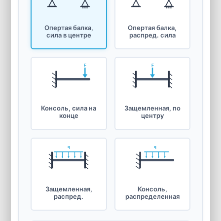
Опертая балка,
Опертая балка,
сила в центре
распред. сила
F
F
Консоль, сила на
Защемленная, по
конце
центру
q
q
Защемленная,
Консоль,
распред.
распределенная