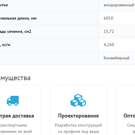
ытие
анодированный
мальная длина, мм
6050
дь сечения, см2
15,72
, кг/м
4,260
Конвейерный
мущества
трая доставка
Проектирование
Опто
ранспортными
Разработка конструкций
Ски
паниями по всей
из профиля под ваши