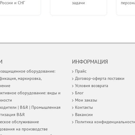
России и СНГ
задачи
персон
И
ИНФОРМАЦИЯ
озащищенное оборудование:
Прайс
фикация, маркировка,
Договор-оферта поставки
нение
Условия возврата
ктивное оборудование: виды и
Блог
жности
Мои заказы
одители | B&R | Промышленная
Контакты
атизация B&R
Вакансии
еское обслуживание
Политика конфиденциальност
ования на производстве