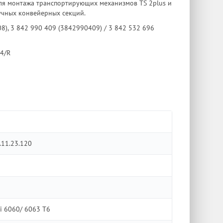
для монтажа транспортирующих механизмов TS 2plus и
ручных конвейерных секций.
8), 3 842 990 409 (3842990409) / 3 842 532 696
 4/R
.11.23.120
i 6060/ 6063 Т6