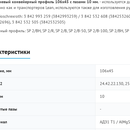
евый конвейерный профиль 106х45 с пазами 10 мм.
- используется 
авно как и транспортеров Lean, используются также для изготовления 
Boschrexroth: 3 842 993 259 (3842993259) / 3 842 532 608 (384253260
2696), 3 842 532 505 (3842532505)
ый профиль: SP 2/BH, SP 2/R, SP 2/B, SP 2/B-50, SP 2/B-100, SP 2/BH, SP
ктеристики
ие, мм
106х45
2
24.42.22.130, 25
мм
10
тые пазы
-
риал
АДЗ1 Т1 / AlMgS