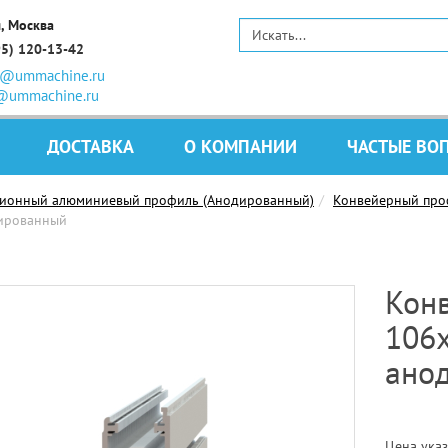
, Москва
95) 120-13-42
s@ummachine.ru
@ummachine.ru
ДОСТАВКА
О КОМПАНИИ
ЧАСТЫЕ ВО
ционный алюминиевый профиль (Анодированный)
Конвейерный про
ированный
Кон
106
ано
Цена указ