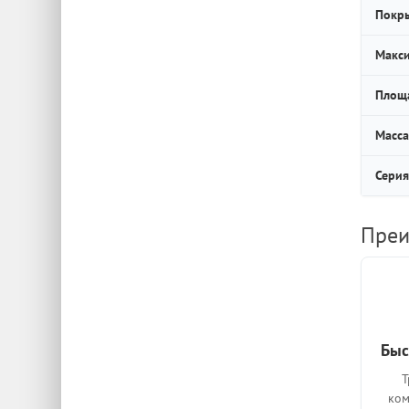
Покр
Макси
Площа
Масса
Серия
Преи
Быс
Т
ком