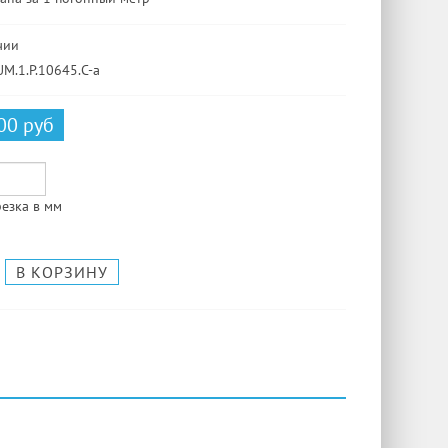
чии
UM.1.P.10645.C-a
00 руб
езка в мм