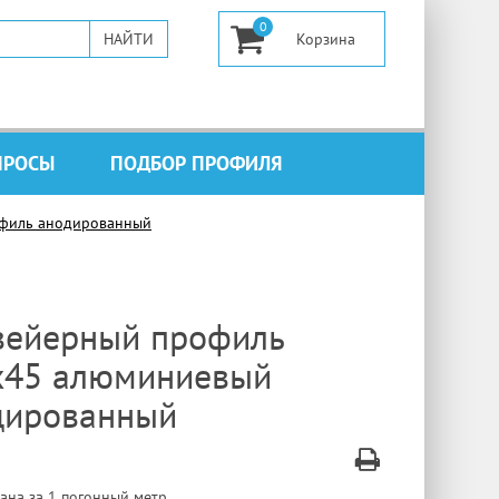
0
ПРОСЫ
ПОДБОР ПРОФИЛЯ
филь анодированный
вейерный профиль
х45 алюминиевый
дированный
ана за 1 погонный метр