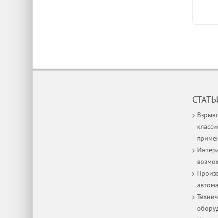
СТАТЬ
Взрыв
класси
приме
Интера
возмо
Произв
автом
Технич
оборуд