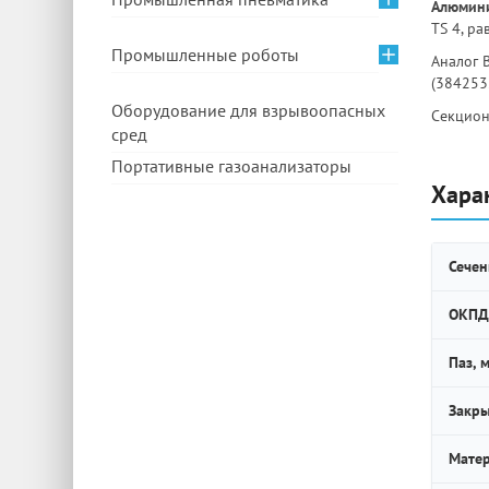
Алюмини
TS 4, р
Промышленные роботы
Аналог 
(384253
Оборудование для взрывоопасных
Секционн
сред
Портативные газоанализаторы
Хара
Сечен
ОКПД
Паз, 
Закры
Мате