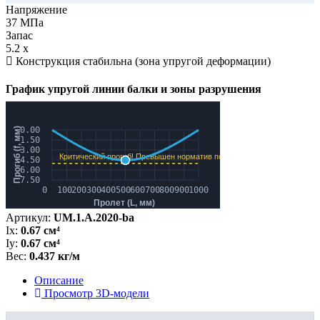
Напряжение
37
МПа
Запас
5.2
x
Конструкция стабильна (зона упругой деформации)
График упругой линии балки и зоны разрушения
Артикул:
UM.1.A.2020-ba
Ix:
0.67 см⁴
Iy:
0.67 см⁴
Вес:
0.437 кг/м
Описание
Просмотр 3D-модели