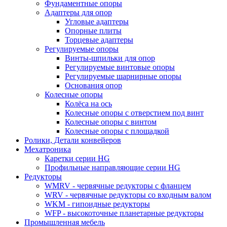
Фундаментные опоры
Адаптеры для опор
Угловые адаптеры
Опорные плиты
Торцевые адаптеры
Регулируемые опоры
Винты-шпильки для опор
Регулируемые винтовые опоры
Регулируемые шарнирные опоры
Основания опор
Колесные опоры
Колёса на ось
Колесные опоры с отверстием под винт
Колесные опоры с винтом
Колесные опоры с площадкой
Ролики, Детали конвейеров
Мехатроника
Каретки серии HG
Профильные направляющие серии HG
Редукторы
WMRV - червячные редукторы с фланцем
WRV - червячные редукторы со входным валом
WKM - гипоидные редукторы
WFP - высокоточные планетарные редукторы
Промышленная мебель