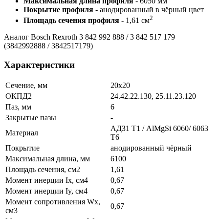
Максимальная длина профиля
- 6050 мм
Покрытие профиля
- анодированный в чёрный цвет
2
Площадь сечения профиля
- 1,61 см
Аналог Bosch Rexroth 3 842 992 888 / 3 842 517 179
(3842992888 / 3842517179)
Характеристики
Сечение, мм
20х20
ОКПД2
24.42.22.130, 25.11.23.120
Паз, мм
6
Закрытые пазы
-
АДЗ1 Т1 / AlMgSi 6060/ 6063
Материал
Т6
Покрытие
анодированный чёрный
Максимальная длина, мм
6100
Площадь сечения, см2
1,61
Момент инерции Ix, см4
0,67
Момент инерции Iy, см4
0,67
Момент сопротивления Wx,
0,67
см3