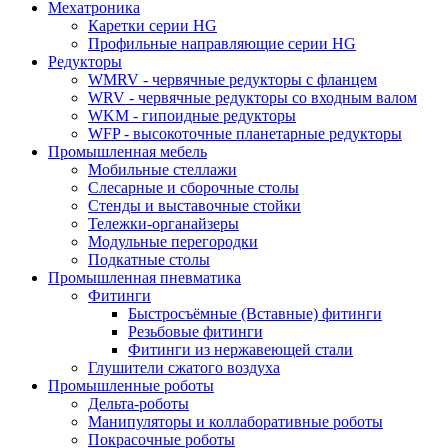
Мехатроника
Каретки серии HG
Профильные направляющие серии HG
Редукторы
WMRV - червячные редукторы с фланцем
WRV - червячные редукторы со входным валом
WKM - гипоидные редукторы
WFP - высокоточные планетарные редукторы
Промышленная мебель
Мобильные стеллажи
Слесарные и сборочные столы
Стенды и выставочные стойки
Тележки-органайзеры
Модульные перегородки
Подкатные столы
Промышленная пневматика
Фитинги
Быстросъёмные (Вставные) фитинги
Резьбовые фитинги
Фитинги из нержавеющей стали
Глушители сжатого воздуха
Промышленные роботы
Дельта-роботы
Манипуляторы и коллаборативные роботы
Покрасочные роботы