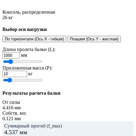
Консоль, распределенная
26 кг
Выбор оси нагрузки
По горизонтали (Ось X - гибкая)
Плашмя (Ось Y - жесткая)
Длина пролета балки (L):
мм
Приложенная масса (P):
кг
Результаты расчета балки
От силы
4.416
мм
Собств. вес
0.121
мм
Суммарный прогиб (f_max)
4.537
мм