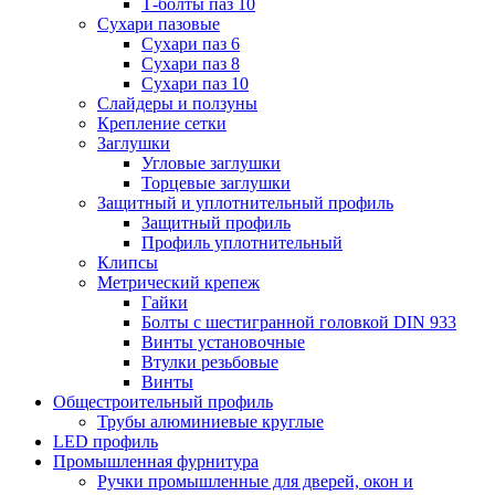
Т-болты паз 10
Сухари пазовые
Сухари паз 6
Сухари паз 8
Сухари паз 10
Слайдеры и ползуны
Крепление сетки
Заглушки
Угловые заглушки
Торцевые заглушки
Защитный и уплотнительный профиль
Защитный профиль
Профиль уплотнительный
Клипсы
Метрический крепеж
Гайки
Болты с шестигранной головкой DIN 933
Винты установочные
Втулки резьбовые
Винты
Общестроительный профиль
Трубы алюминиевые круглые
LED профиль
Промышленная фурнитура
Ручки промышленные для дверей, окон и