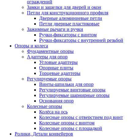
ограждений
Замки и защелки для дверей и окон
Петли для конструкционного профиля
Дверные алюминиевые петли
Петли дверные пластиковые
Зажимные рычаги и ручки
Ручки-фиксаторы c винтом
Ручки-фиксаторы c внутренней резьбой
Опоры и колеса
Фундаментные опоры
Адаптеры для опор
Угловые адаптеры
Опорные плиты
Торцевые адаптеры
Регулируемые опоры
Винты-шпильки для опор
Регулируемые винтовые опоры
Регулируемые шарнирные опоры
Основания опор
Колесные опоры
Колёса на ось
Колесные опоры с отверстием под винт
Колесные опоры с винтом
Колесные опоры с площадкой
Ролики, Детали конвейеров