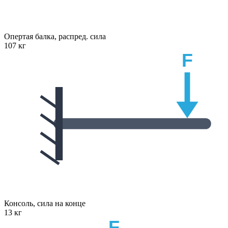
Опертая балка, распред. сила
107 кг
F
Консоль, сила на конце
13 кг
F