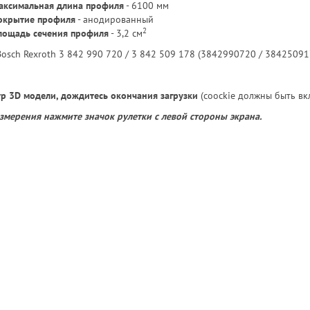
аксимальная длина профиля
- 6100 мм
окрытие профиля
- анодированный
2
лощадь сечения профиля
- 3,2 см
Bosch Rexroth 3 842 990 720 / 3 842 509 178 (3842990720 / 38425091
р 3D модели, дождитесь окончания загрузки
(coockie должны быть вк
 измерения нажмите значок рулетки с левой стороны экрана.