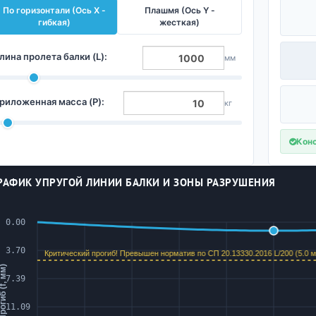
По горизонтали (Ось X -
Плашмя (Ось Y -
гибкая)
жесткая)
лина пролета балки (L):
мм
риложенная масса (P):
кг
Конс
РАФИК УПРУГОЙ ЛИНИИ БАЛКИ И ЗОНЫ РАЗРУШЕНИЯ