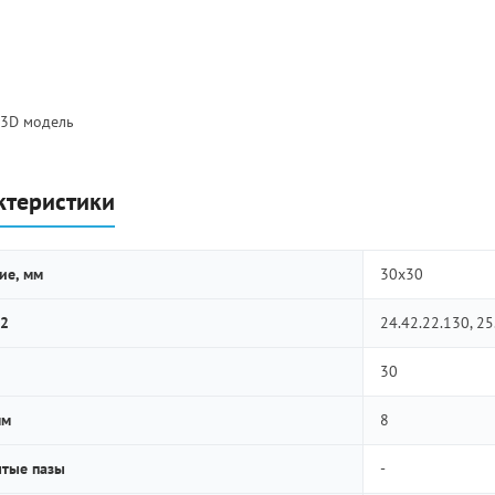
 3D модель
ктеристики
ие, мм
30х30
2
24.42.22.130, 25
30
мм
8
тые пазы
-