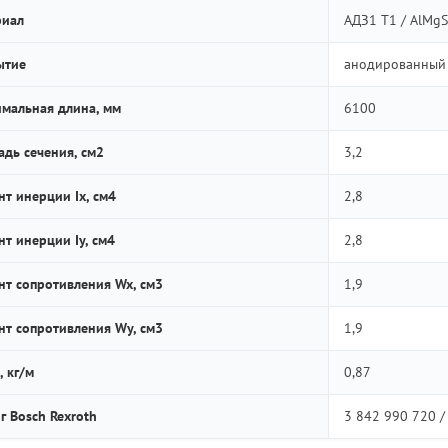
риал
АДЗ1 Т1 / AlMgS
ытие
анодированный
мальная длина, мм
6100
дь сечения, см2
3,2
т инерции Ix, см4
2,8
т инерции Iy, см4
2,8
т сопротивления Wx, см3
1,9
т сопротивления Wy, см3
1,9
, кг/м
0,87
г Bosch Rexroth
3 842 990 720 /