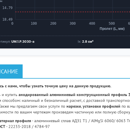
ртикул:
UM.1.P.3030-a
Ix:
2.8 см⁴
САНИЕ
сь с нами, чтобы узнать точную цену на данную продукцию.
ь и купить
анодированный
алюминиевый конструкционный профиль 30
 способом: наличный и безналичный расчет, с доставкой транспортно
 Также мы предлагаем свои услуги по
нарезке
,
установке профилей
по в
имости по вашим чертежам произведем частичную или полную сборк
атериал профиля
- алюминиевый сплав АДЗ1 Т1 / AlMgSi 6060/ 6063 Т
ОСТ
- 22233-2018 / 4784-97