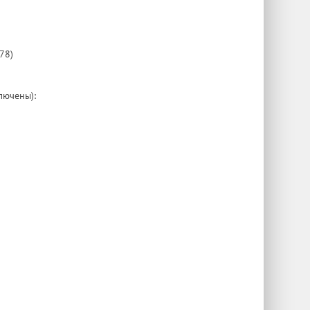
78)
лючены):