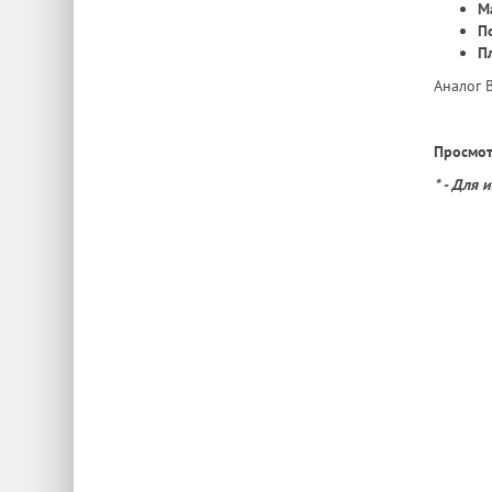
М
П
П
Аналог 
Просмот
* - Для