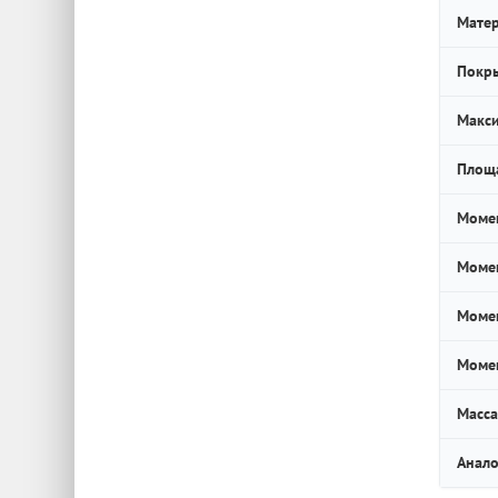
Мате
Покр
Макси
Площа
Момен
Момен
Момен
Момен
Масса
Анало