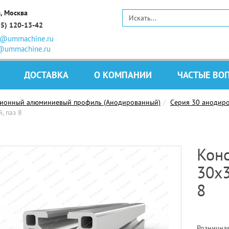
, Москва
95) 120-13-42
s@ummachine.ru
@ummachine.ru
ДОСТАВКА
О КОМПАНИИ
ЧАСТЫЕ ВО
ционный алюминиевый профиль (Анодированный)
Серия 30 анодир
 паз 8
Кон
30х
8
Розничная