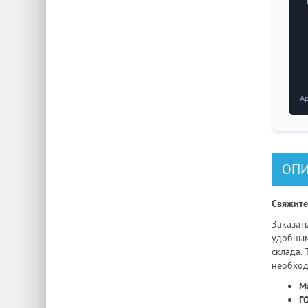
А
ОПИ
Свяжите
Заказат
удобным
склада.
необход
М
Г