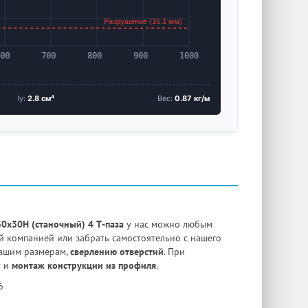
Iy:
2.8 см⁴
Вес:
0.87 кг/м
х30H (станочный) 4 Т-паза
у нас можно любым
й компанией или забрать самостоятельно с нашего
ашим размерам,
сверлению отверстий
. При
у и
монтаж конструкции из профиля
.
6