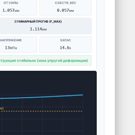
ОТ СИЛЫ
СОБСТВ. ВЕС
1.057
0.057
мм
мм
СУММАРНЫЙ ПРОГИБ (F_MAX)
1.114
мм
НАПРЯЖЕНИЕ
ЗАПАС
13
14.6
МПа
x
трукция стабильна (зона упругой деформации)