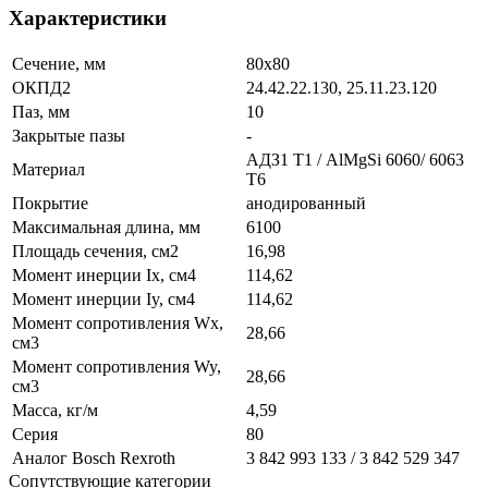
Характеристики
Сечение, мм
80х80
ОКПД2
24.42.22.130, 25.11.23.120
Паз, мм
10
Закрытые пазы
-
АДЗ1 Т1 / AlMgSi 6060/ 6063
Материал
Т6
Покрытие
анодированный
Максимальная длина, мм
6100
Площадь сечения, см2
16,98
Момент инерции Ix, см4
114,62
Момент инерции Iy, см4
114,62
Момент сопротивления Wx,
28,66
см3
Момент сопротивления Wy,
28,66
см3
Масса, кг/м
4,59
Серия
80
Аналог Bosch Rexroth
3 842 993 133 / 3 842 529 347
Сопутствующие категории