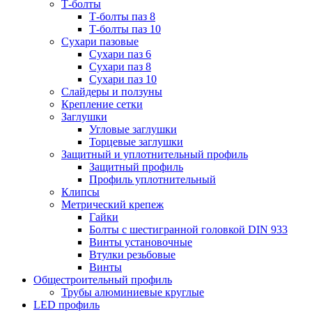
Т-болты
Т-болты паз 8
Т-болты паз 10
Сухари пазовые
Сухари паз 6
Сухари паз 8
Сухари паз 10
Слайдеры и ползуны
Крепление сетки
Заглушки
Угловые заглушки
Торцевые заглушки
Защитный и уплотнительный профиль
Защитный профиль
Профиль уплотнительный
Клипсы
Метрический крепеж
Гайки
Болты с шестигранной головкой DIN 933
Винты установочные
Втулки резьбовые
Винты
Общестроительный профиль
Трубы алюминиевые круглые
LED профиль