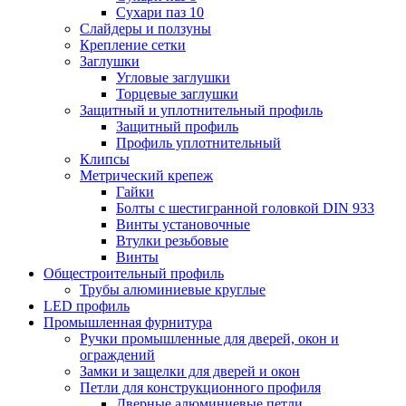
Сухари паз 10
Слайдеры и ползуны
Крепление сетки
Заглушки
Угловые заглушки
Торцевые заглушки
Защитный и уплотнительный профиль
Защитный профиль
Профиль уплотнительный
Клипсы
Метрический крепеж
Гайки
Болты с шестигранной головкой DIN 933
Винты установочные
Втулки резьбовые
Винты
Общестроительный профиль
Трубы алюминиевые круглые
LED профиль
Промышленная фурнитура
Ручки промышленные для дверей, окон и
ограждений
Замки и защелки для дверей и окон
Петли для конструкционного профиля
Дверные алюминиевые петли