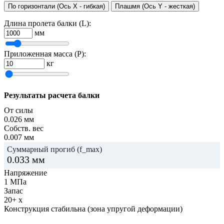
По горизонтали (Ось X - гибкая)
Плашмя (Ось Y - жесткая)
Длина пролета балки (L):
мм
Приложенная масса (P):
кг
Результаты расчета балки
От силы
0.026
мм
Собств. вес
0.007
мм
Суммарный прогиб (f_max)
0.033
мм
Напряжение
1
МПа
Запас
20+
x
Конструкция стабильна (зона упругой деформации)