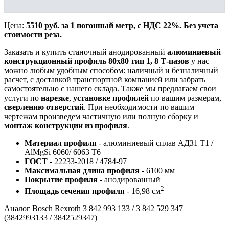
Цена:
5510 руб. за 1 погонный метр, с НДС 22%. Без учета
стоимости реза.
Заказать и купить станочный анодированный
алюминиевый
конструкционный профиль 80х80 тип 1, 8 Т-пазов
у нас
можно любым удобным способом: наличный и безналичный
расчет, с доставкой транспортной компанией или забрать
самостоятельно с нашего склада. Также мы предлагаем свои
услуги по
нарезке
,
установке профилей
по вашим размерам,
сверлению отверстий
. При необходимости по вашим
чертежам произведем частичную или полную сборку и
монтаж конструкции из профиля
.
Материал профиля
- алюминиевый сплав АДЗ1 Т1 /
AlMgSi 6060/ 6063 Т6
ГОСТ
- 22233-2018 / 4784-97
Максимальная длина профиля
- 6100 мм
Покрытие профиля
- анодированный
2
Площадь сечения профиля
- 16,98 см
Аналог Bosch Rexroth 3 842 993 133 / 3 842 529 347
(3842993133 / 3842529347)