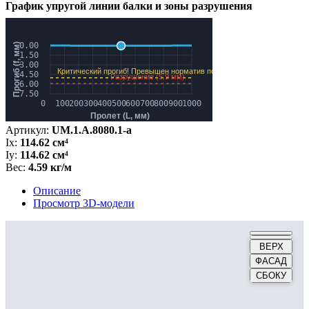
График упругой линии балки и зоны разрушения
Артикул:
UM.1.A.8080.1-a
Ix:
114.62 см⁴
Iy:
114.62 см⁴
Вес:
4.59 кг/м
Описание
Просмотр 3D-модели
ВЕРХ
ФАСАД
СБОКУ