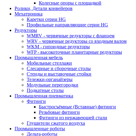
Колесные опоры с площадкой
Ролики, Детали конвейеров
Мехатроника
Каретки серии HG
Профильные направляющие серии HG
Редукторы
WMRV - червячные редукторы с фланцем
WRV - червячные редукторы со входным валом
WKM - гипоидные редукторы
WFP - высокоточные планетарные редукторы
Промышленная мебель
Мобильные стеллажи
Слесарные и сборочные столы
Стенды и выставочные стойки
Тележки-органайзеры
Модульные перегородки
Подкатные столы
Промышленная пневматика
Фитинги
Быстросъёмные (Вставные) фитинги
Резьбовые фитинги
Фитинги из нержавеющей стали
Глушители сжатого воздуха
Промышленные роботы
Дельта-роботы