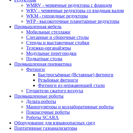
WMRV - червячные редукторы с фланцем
WRV - червячные редукторы со входным валом
WKM - гипоидные редукторы
WFP - высокоточные планетарные редукторы
Промышленная мебель
Мобильные стеллажи
Слесарные и сборочные столы
Стенды и выставочные стойки
Тележки-органайзеры
Модульные перегородки
Подкатные столы
Промышленная пневматика
Фитинги
Быстросъёмные (Вставные) фитинги
Резьбовые фитинги
Фитинги из нержавеющей стали
Глушители сжатого воздуха
Промышленные роботы
Дельта-роботы
Манипуляторы и коллаборативные роботы
Покрасочные роботы
Роботы SCARA
Оборудование для взрывоопасных сред
Портативные газоанализаторы