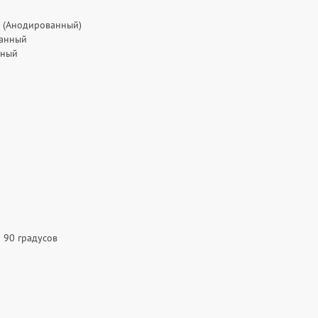
 (Анодированный)
ванный
нный
 90 градусов