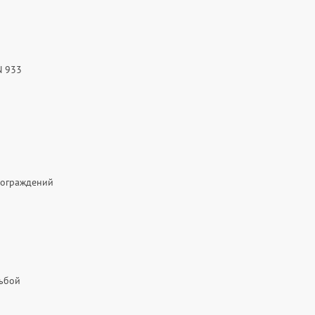
N 933
 ограждений
зьбой