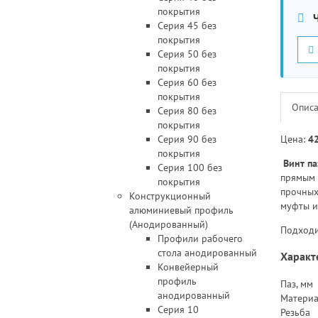
покрытия
Ч
Серия 45 без
покрытия
Серия 50 без
покрытия
Серия 60 без
покрытия
Опис
Серия 80 без
покрытия
Серия 90 без
Цена:
42
покрытия
Винт п
Серия 100 без
прямым 
покрытия
прочных
Конструкционный
муфты и
алюминиевый профиль
(Анодированный)
Подходи
Профили рабочего
стола анодированный
Характ
Конвейерный
профиль
Паз, мм
анодированный
Материа
Серия 10
Резьба