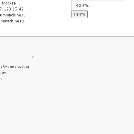
, Москва
5) 120-13-42
ummachine.ru
mmachine.ru
×
(Без покрытия)
тия
ия