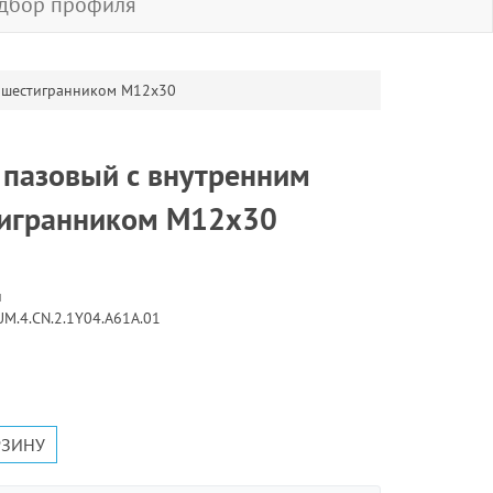
дбор профиля
м шестигранником М12х30
 пазовый с внутренним
игранником М12х30
и
UM.4.CN.2.1Y04.А61А.01