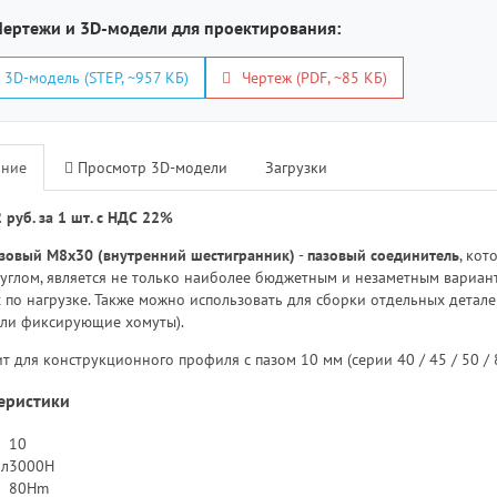
ертежи и 3D-модели для проектирования:
3D-модель (STEP, ~957 КБ)
Чертеж (PDF, ~85 КБ)
ание
Просмотр 3D-модели
Загрузки
 руб. за 1 шт. с НДС 22%
азовый M8x30 (внутренний шестигранник)
-
пазовый соединитель
, ко
углом, является не только наиболее бюджетным и незаметным вариан
 по нагрузке. Также можно использовать для сборки отдельных деталей
ли фиксирующие хомуты).
т для конструкционного профиля
с пазом 10 мм
(серии 40 / 45 / 50 / 
еристики
10
л
3000H
80Hm