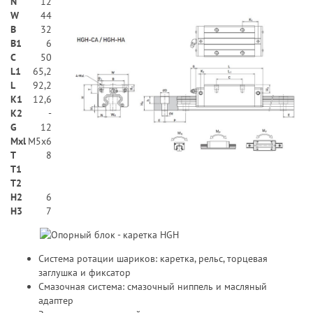
N
12
W
44
В
32
B1
6
C
50
L1
65,2
L
92,2
K1
12,6
K2
-
G
12
Mxl
M5x6
T
8
T1
T2
H2
6
Н3
7
Система ротации шариков: каретка, рельс, торцевая
заглушка и фиксатор
Смазочная система: смазочный ниппель и масляный
адаптер