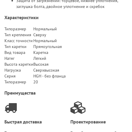
Защита от загрязнений: торцевое, нижнее уплотнения,
заглушка болта, двойное уплотнение и скребок
Характеристики
Типоразмер
Нормальный
Тип крепления
Сверху
Класс точности
Нормальный
Тип каретки
Прямоугольная
Вид товара
Каретка
Натяг
Лёгкий
Высота каретки
Высокая
Нагрузка
Сверхвысокая
Серия
HGH - без фланца
Типоразмер
20
Преимущества
Быстрая доставка
Проектирование