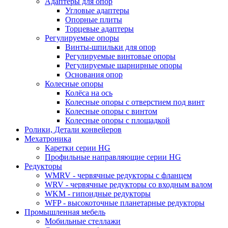
Адаптеры для опор
Угловые адаптеры
Опорные плиты
Торцевые адаптеры
Регулируемые опоры
Винты-шпильки для опор
Регулируемые винтовые опоры
Регулируемые шарнирные опоры
Основания опор
Колесные опоры
Колёса на ось
Колесные опоры с отверстием под винт
Колесные опоры с винтом
Колесные опоры с площадкой
Ролики, Детали конвейеров
Мехатроника
Каретки серии HG
Профильные направляющие серии HG
Редукторы
WMRV - червячные редукторы с фланцем
WRV - червячные редукторы со входным валом
WKM - гипоидные редукторы
WFP - высокоточные планетарные редукторы
Промышленная мебель
Мобильные стеллажи