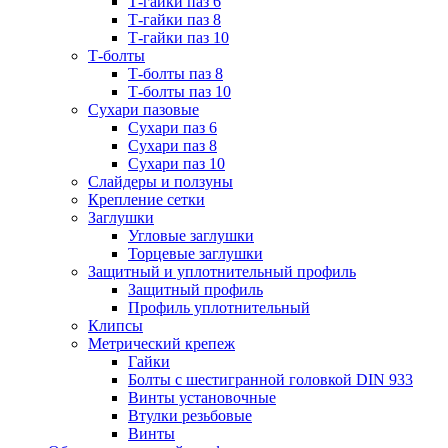
Т-гайки паз 6
Т-гайки паз 8
Т-гайки паз 10
Т-болты
Т-болты паз 8
Т-болты паз 10
Сухари пазовые
Сухари паз 6
Сухари паз 8
Сухари паз 10
Слайдеры и ползуны
Крепление сетки
Заглушки
Угловые заглушки
Торцевые заглушки
Защитный и уплотнительный профиль
Защитный профиль
Профиль уплотнительный
Клипсы
Метрический крепеж
Гайки
Болты с шестигранной головкой DIN 933
Винты установочные
Втулки резьбовые
Винты