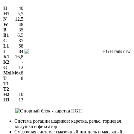
H
40
H1
5,5
N
12,5
W
48
В
35
B1
6,5
C
35
L1
58
L
84
K1
16,8
K2
-
G
12
Mxl
M6x8
T
8
T1
T2
H2
10
Н3
13
Система ротации шариков: каретка, рельс, торцевая
заглушка и фиксатор
Смазочная система: смазочный ниппель и масляный