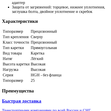
адаптер
Защита от загрязнений: торцевое, нижнее уплотнения,
заглушка болта, двойное уплотнение и скребок
Характеристики
Типоразмер
Прецизионный
Тип крепления
Сверху
Класс точности
Прецизионный
Тип каретки
Прямоугольная
Вид товара
Каретка
Натяг
Лёгкий
Высота каретки
Высокая
Нагрузка
Высокая
Серия
HGH - без фланца
Типоразмер
25
Преимущества
Быстрая доставка
Транспортными компаниями по всей России и СНГ