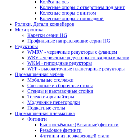
Колёса на ось
Колесные опоры с отверстием под винт
Колесные опоры с винтом
Колесные опоры с площадкой
Ролики, Детали конвейеров
Мехатроника
Каретки серии HG
Профильные направляющие серии HG
Редукторы
WMRV - червячные редукторы с фланцем
WRV - червячные редукторы со входным валом
WKM - гипоидные редукторы
WFP - высокоточные планетарные редукторы
Промышленная мебель
Мобильные стеллажи
Слесарные и сборочные столы
Стенды и выставочные стойки
Тележки-органайзеры
Модульные перегородки
Подкатные столы
Промышленная пневматика
Фитинги
Быстросъёмные (Вставные) фитинги
Резьбовые фитинги
Фитинги из нержавеющей стали