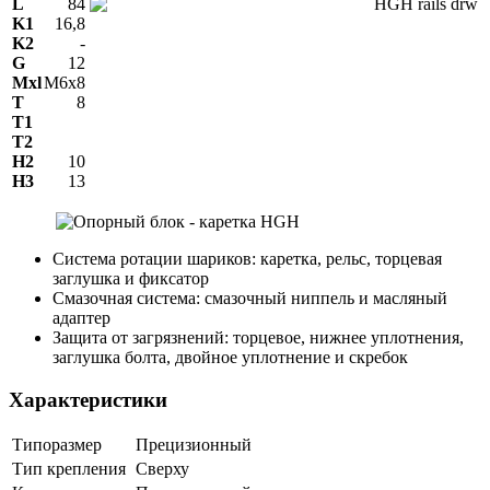
L
84
K1
16,8
K2
-
G
12
Mxl
M6x8
T
8
T1
T2
H2
10
Н3
13
Система ротации шариков: каретка, рельс, торцевая
заглушка и фиксатор
Смазочная система: смазочный ниппель и масляный
адаптер
Защита от загрязнений: торцевое, нижнее уплотнения,
заглушка болта, двойное уплотнение и скребок
Характеристики
Типоразмер
Прецизионный
Тип крепления
Сверху