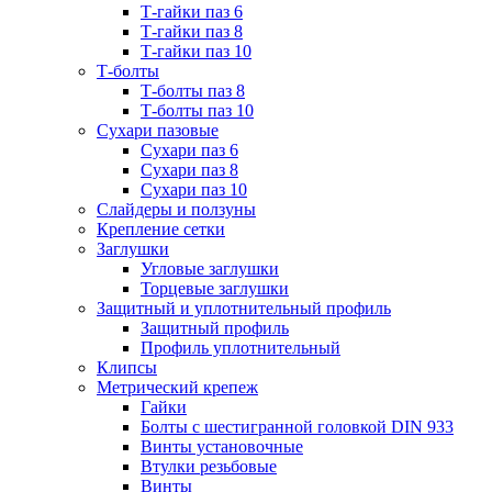
Т-гайки паз 6
Т-гайки паз 8
Т-гайки паз 10
Т-болты
Т-болты паз 8
Т-болты паз 10
Сухари пазовые
Сухари паз 6
Сухари паз 8
Сухари паз 10
Слайдеры и ползуны
Крепление сетки
Заглушки
Угловые заглушки
Торцевые заглушки
Защитный и уплотнительный профиль
Защитный профиль
Профиль уплотнительный
Клипсы
Метрический крепеж
Гайки
Болты с шестигранной головкой DIN 933
Винты установочные
Втулки резьбовые
Винты