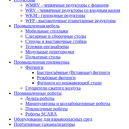
WMRV - червячные редукторы с фланцем
WRV - червячные редукторы со входным валом
WKM - гипоидные редукторы
WFP - высокоточные планетарные редукторы
Промышленная мебель
Мобильные стеллажи
Слесарные и сборочные столы
Стенды и выставочные стойки
Тележки-органайзеры
Модульные перегородки
Подкатные столы
Промышленная пневматика
Фитинги
Быстросъёмные (Вставные) фитинги
Резьбовые фитинги
Фитинги из нержавеющей стали
Глушители сжатого воздуха
Промышленные роботы
Дельта-роботы
Манипуляторы и коллаборативные роботы
Покрасочные роботы
Роботы SCARA
Оборудование для взрывоопасных сред
Портативные газоанализаторы