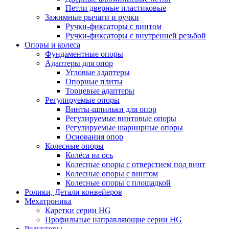
Петли дверные пластиковые
Зажимные рычаги и ручки
Ручки-фиксаторы c винтом
Ручки-фиксаторы c внутренней резьбой
Опоры и колеса
Фундаментные опоры
Адаптеры для опор
Угловые адаптеры
Опорные плиты
Торцевые адаптеры
Регулируемые опоры
Винты-шпильки для опор
Регулируемые винтовые опоры
Регулируемые шарнирные опоры
Основания опор
Колесные опоры
Колёса на ось
Колесные опоры с отверстием под винт
Колесные опоры с винтом
Колесные опоры с площадкой
Ролики, Детали конвейеров
Мехатроника
Каретки серии HG
Профильные направляющие серии HG
Редукторы