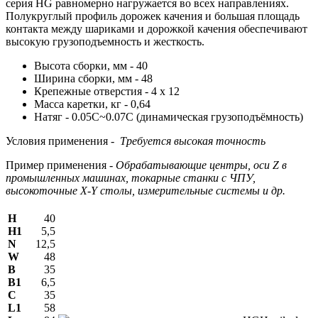
серия HG равномерно нагружается во всех направлениях.
Полукруглый профиль дорожек качения и большая площадь
контакта между шариками и дорожкой качения обеспечивают
высокую грузоподъемность и жесткость.
Высота сборки, мм - 40
Ширина сборки, мм - 48
Крепежные отверстия - 4 х 12
Масса каретки, кг - 0,64
Натяг - 0.05C~0.07C (динамическая грузоподъёмность)
Условия применения -
Требуется высокая точность
Пример применения -
Обрабатывающие центры, оси Z в
промышленных машинах, токарные станки с ЧПУ,
высокоточные X-Y столы, измерительные системы и др.
H
40
H1
5,5
N
12,5
W
48
В
35
B1
6,5
C
35
L1
58