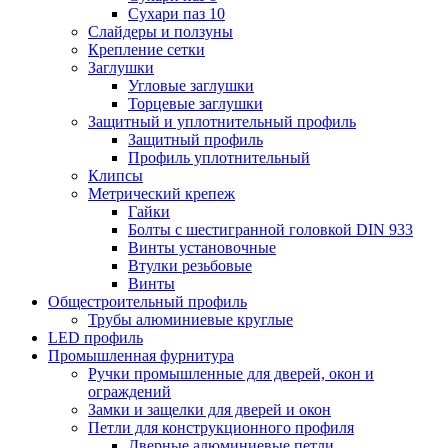
Сухари паз 10
Слайдеры и ползуны
Крепление сетки
Заглушки
Угловые заглушки
Торцевые заглушки
Защитный и уплотнительный профиль
Защитный профиль
Профиль уплотнительный
Клипсы
Метрический крепеж
Гайки
Болты с шестигранной головкой DIN 933
Винты установочные
Втулки резьбовые
Винты
Общестроительный профиль
Трубы алюминиевые круглые
LED профиль
Промышленная фурнитура
Ручки промышленные для дверей, окон и
ограждений
Замки и защелки для дверей и окон
Петли для конструкционного профиля
Дверные алюминиевые петли