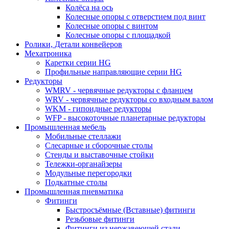
Колёса на ось
Колесные опоры с отверстием под винт
Колесные опоры с винтом
Колесные опоры с площадкой
Ролики, Детали конвейеров
Мехатроника
Каретки серии HG
Профильные направляющие серии HG
Редукторы
WMRV - червячные редукторы с фланцем
WRV - червячные редукторы со входным валом
WKM - гипоидные редукторы
WFP - высокоточные планетарные редукторы
Промышленная мебель
Мобильные стеллажи
Слесарные и сборочные столы
Стенды и выставочные стойки
Тележки-органайзеры
Модульные перегородки
Подкатные столы
Промышленная пневматика
Фитинги
Быстросъёмные (Вставные) фитинги
Резьбовые фитинги
Фитинги из нержавеющей стали