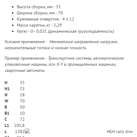
Высота сборки, мм - 55
Ширина сборки, мм - 70
Крепежные отверстия - 4 х 12
Масса каретки, кг - 2,29
Натяг - 0~ 0.02C (динамическая грузоподъёмность)
Условия применения -
Неизменное направление нагрузки,
незначительные толчки и низкая точность
Пример применения -
Транспортние системы, автоматические
упаковочные машины, оси X-Y в промышленных машинах,
сварочные автоматы
H
55
H1
7,5
N
18
W
70
В
50
B1
10
C
72
L1
105,8
L
1382