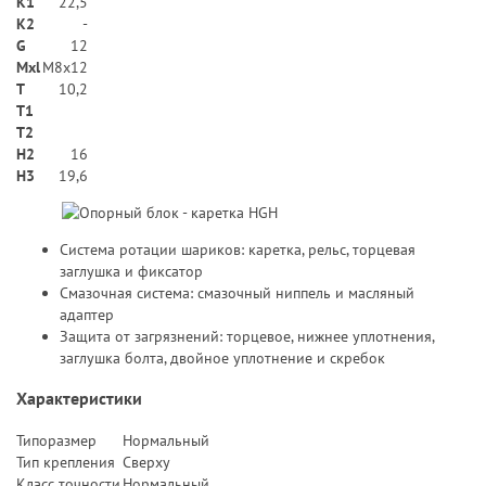
K1
22,5
K2
-
G
12
Mxl
M8x12
T
10,2
T1
T2
H2
16
Н3
19,6
Система ротации шариков: каретка, рельс, торцевая
заглушка и фиксатор
Смазочная система: смазочный ниппель и масляный
адаптер
Защита от загрязнений: торцевое, нижнее уплотнения,
заглушка болта, двойное уплотнение и скребок
Характеристики
Типоразмер
Нормальный
Тип крепления
Сверху
Класс точности
Нормальный