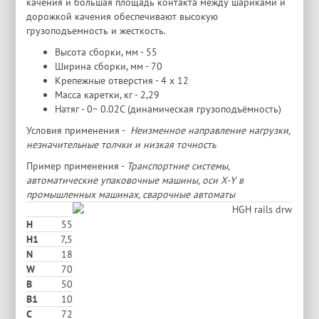
качения и большая площадь контакта между шариками и
дорожкой качения обеспечивают высокую
грузоподъемность и жесткость.
Высота сборки, мм - 55
Ширина сборки, мм - 70
Крепежные отверстия - 4 х 12
Масса каретки, кг - 2,29
Натяг - 0~ 0.02C (динамическая грузоподъёмность)
Условия применения -
Неизменное направление нагрузки,
незначительные толчки и низкая точность
Пример применения -
Транспортние системы,
автоматические упаковочные машины, оси X-Y в
промышленных машинах, сварочные автоматы
H
55
H1
7,5
N
18
W
70
В
50
B1
10
C
72