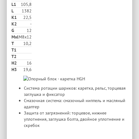
L1
105,8
L
1382
K1
22,5
K2
-
G
12
Mxl
M8x12
T
10,2
T1
T2
H2
16
Н3
19,6
Система ротации шариков: каретка, рельс, торцевая
заглушка и фиксатор
Смазочная система: смазочный ниппель и масляный
адаптер
Защита от загрязнений: торцевое, нижнее
уплотнения, заглушка болта, двойное уплотнение и
скребок