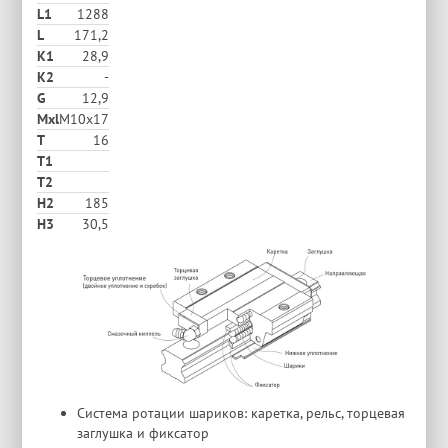
L1
1288
L
171,2
K1
28,9
K2
-
G
12,9
Mxl
M10x17
T
16
T1
T2
H2
185
Н3
30,5
Система ротации шариков: каретка, рельс, торцевая
заглушка и фиксатор