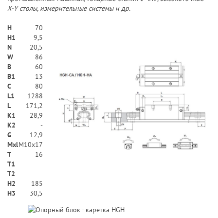
X-Y столы, измерительные системы и др.
H
70
H1
9,5
N
20,5
W
86
В
60
B1
13
C
80
L1
1288
L
171,2
K1
28,9
K2
-
G
12,9
Mxl
M10x17
T
16
T1
T2
H2
185
Н3
30,5