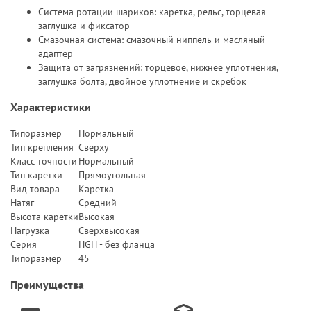
Система ротации шариков: каретка, рельс, торцевая
заглушка и фиксатор
Смазочная система: смазочный ниппель и масляный
адаптер
Защита от загрязнений: торцевое, нижнее уплотнения,
заглушка болта, двойное уплотнение и скребок
Характеристики
Типоразмер
Нормальный
Тип крепления
Сверху
Класс точности
Нормальный
Тип каретки
Прямоугольная
Вид товара
Каретка
Натяг
Средний
Высота каретки
Высокая
Нагрузка
Сверхвысокая
Серия
HGH - без фланца
Типоразмер
45
Преимущества