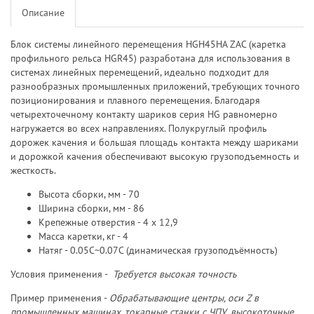
Описание
Блок системы линейного перемещения HGH45HA ZAC (каретка
профильного рельса HGR45) разработана для использования в
системах линейных перемещений, идеально подходит для
разнообразных промышленных приложений, требующих точного
позиционирования и плавного перемещения. Благодаря
четырехточечному контакту шариков серия HG равномерно
нагружается во всех направлениях. Полукруглый профиль
дорожек качения и большая площадь контакта между шариками
и дорожкой качения обеспечивают высокую грузоподъемность и
жесткость.
Высота сборки, мм - 70
Ширина сборки, мм - 86
Крепежные отверстия - 4 х 12,9
Масса каретки, кг - 4
Натяг - 0.05C~0.07C (динамическая грузоподъёмность)
Условия применения -
Требуется высокая точность
Пример применения -
Обрабатывающие центры, оси Z в
промышленных машинах, токарные станки с ЧПУ, высокоточные