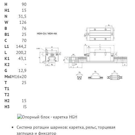
H
90
H1
15
N
31,5
W
126
В
76
B1
25
C
70
L1
144,2
L
200,2
K1
43,1
K2
-
G
12,9
Mxl
M16x20
T
25
T1
T2
H2
15
Н3
IS
Система ротации шариков: каретка, рельс, торцевая
заглушка и фиксатор