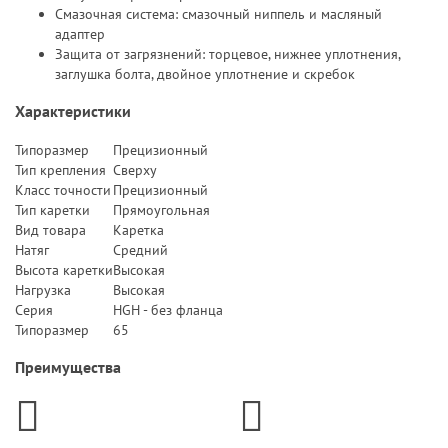
Смазочная система: смазочный ниппель и масляный
адаптер
Защита от загрязнений: торцевое, нижнее уплотнения,
заглушка болта, двойное уплотнение и скребок
Характеристики
Типоразмер
Прецизионный
Тип крепления
Сверху
Класс точности
Прецизионный
Тип каретки
Прямоугольная
Вид товара
Каретка
Натяг
Средний
Высота каретки
Высокая
Нагрузка
Высокая
Серия
HGH - без фланца
Типоразмер
65
Преимущества