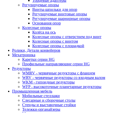
Торцевые адаптеры
Регулируемые опоры
Винты-шпильки для опор
Регулируемые винтовые опоры
Регулируемые шарнирные опоры
Основания опор
Колесные опоры
Колёса на ось
Колесные опоры с отверстием под винт
Колесные опоры с винтом
Колесные опоры с площадкой
Ролики, Детали конвейеров
Мехатроника
Каретки серии HG
Профильные направляющие серии HG
Редукторы
WMRV - червячные редукторы с фланцем
WRV - червячные редукторы со входным валом
WKM - гипоидные редукторы
WFP - высокоточные планетарные редукторы
Промышленная мебель
Мобильные стеллажи
Слесарные и сборочные столы
Стенды и выставочные стойки
Тележки-органайзеры