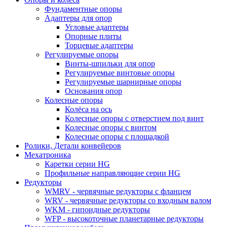
Фундаментные опоры
Адаптеры для опор
Угловые адаптеры
Опорные плиты
Торцевые адаптеры
Регулируемые опоры
Винты-шпильки для опор
Регулируемые винтовые опоры
Регулируемые шарнирные опоры
Основания опор
Колесные опоры
Колёса на ось
Колесные опоры с отверстием под винт
Колесные опоры с винтом
Колесные опоры с площадкой
Ролики, Детали конвейеров
Мехатроника
Каретки серии HG
Профильные направляющие серии HG
Редукторы
WMRV - червячные редукторы с фланцем
WRV - червячные редукторы со входным валом
WKM - гипоидные редукторы
WFP - высокоточные планетарные редукторы