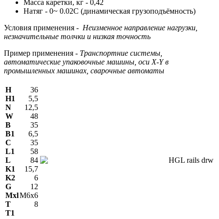
Масса каретки, кг - 0,42
Натяг - 0~ 0.02C (динамическая грузоподъёмность)
Условия применения -
Неизменное направление нагрузки,
незначительные толчки и низкая точность
Пример применения -
Транспортние системы,
автоматические упаковочные машины, оси X-Y в
промышленных машинах, сварочные автоматы
H
36
H1
5,5
N
12,5
W
48
В
35
B1
6,5
C
35
L1
58
L
84
K1
15,7
K2
6
G
12
Mxl
M6x6
T
8
T1