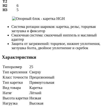
T2
H2
6
Н3
5
Система ротации шариков: каретка, рельс, торцевая
заглушка и фиксатор
Смазочная система: смазочный ниппель и масляный
адаптер
Защита от загрязнений: торцевое, нижнее уплотнения,
заглушка болта, двойное уплотнение и скребок
Характеристики
Типоразмер
25
Тип крепления
Сверху
Класс точности
Прецизионный
Тип каретки
Прямоугольная
Вид товара
Каретка
Натяг
Лёгкий
Высота каретки
Низкая
Нагрузка
Высокая