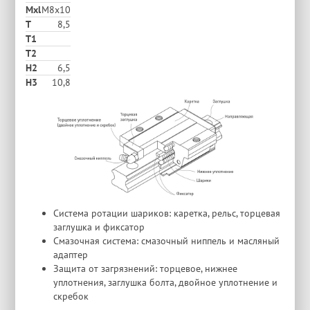
Mxl
M8x10
T
8,5
T1
T2
H2
6,5
Н3
10,8
Система ротации шариков: каретка, рельс, торцевая
заглушка и фиксатор
Смазочная система: смазочный ниппель и масляный
адаптер
Защита от загрязнений: торцевое, нижнее
уплотнения, заглушка болта, двойное уплотнение и
скребок