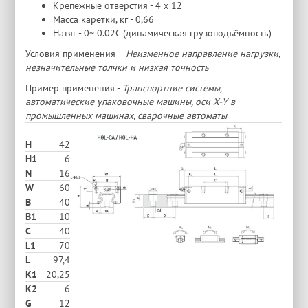
Крепежные отверстия - 4 х 12
Масса каретки, кг - 0,66
Натяг - 0~ 0.02C (динамическая грузоподъёмность)
Условия применения -
Неизменное направление нагрузки,
незначительные толчки и низкая точность
Пример применения -
Транспортние системы,
автоматические упаковочные машины, оси X-Y в
промышленных машинах, сварочные автоматы
H
42
H1
6
N
16
W
60
В
40
B1
10
C
40
L1
70
L
97,4
K1
20,25
K2
6
G
12