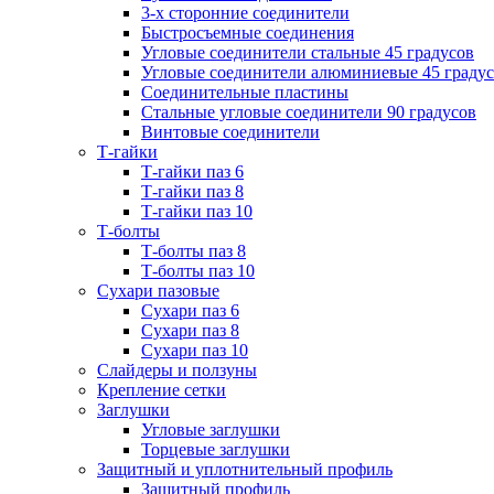
3-х сторонние соединители
Быстросъемные соединения
Угловые соединители стальные 45 градусов
Угловые соединители алюминиевые 45 граду
Соединительные пластины
Стальные угловые соединители 90 градусов
Винтовые соединители
Т-гайки
Т-гайки паз 6
Т-гайки паз 8
Т-гайки паз 10
Т-болты
Т-болты паз 8
Т-болты паз 10
Сухари пазовые
Сухари паз 6
Сухари паз 8
Сухари паз 10
Слайдеры и ползуны
Крепление сетки
Заглушки
Угловые заглушки
Торцевые заглушки
Защитный и уплотнительный профиль
Защитный профиль