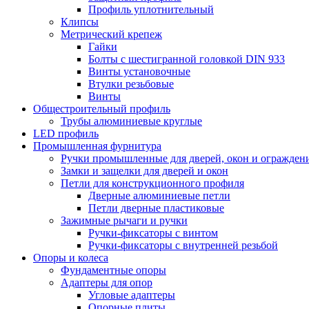
Профиль уплотнительный
Клипсы
Метрический крепеж
Гайки
Болты с шестигранной головкой DIN 933
Винты установочные
Втулки резьбовые
Винты
Общестроительный профиль
Трубы алюминиевые круглые
LED профиль
Промышленная фурнитура
Ручки промышленные для дверей, окон и огражден
Замки и защелки для дверей и окон
Петли для конструкционного профиля
Дверные алюминиевые петли
Петли дверные пластиковые
Зажимные рычаги и ручки
Ручки-фиксаторы c винтом
Ручки-фиксаторы c внутренней резьбой
Опоры и колеса
Фундаментные опоры
Адаптеры для опор
Угловые адаптеры
Опорные плиты