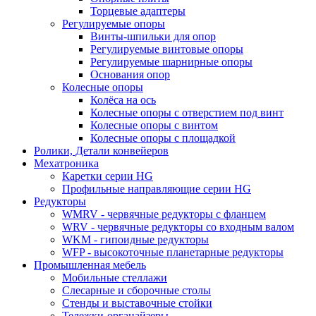
Торцевые адаптеры
Регулируемые опоры
Винты-шпильки для опор
Регулируемые винтовые опоры
Регулируемые шарнирные опоры
Основания опор
Колесные опоры
Колёса на ось
Колесные опоры с отверстием под винт
Колесные опоры с винтом
Колесные опоры с площадкой
Ролики, Детали конвейеров
Мехатроника
Каретки серии HG
Профильные направляющие серии HG
Редукторы
WMRV - червячные редукторы с фланцем
WRV - червячные редукторы со входным валом
WKM - гипоидные редукторы
WFP - высокоточные планетарные редукторы
Промышленная мебель
Мобильные стеллажи
Слесарные и сборочные столы
Стенды и выставочные стойки
Тележки-органайзеры