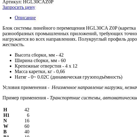
Артикул: HGL30CAZ0P
Запросить цену
Описание
Блок системы линейного перемещения HGL30CA Z0P (каретка п
разнообразных промышленных приложений, требующих точного
нагружается во всех направлениях. Полукруглый профиль дор
жесткость.
Высота сборки, мм - 42
Ширина сборки, мм - 60
Крепежные отверстия - 4 х 12
Масса каретки, кг - 0,66
Натяг - 0~ 0.02C (динамическая грузоподъёмность)
Условия применения -
Неизменное направление нагрузки, незн
Пример применения -
Транспортние системы, автоматические
H
42
H1
6
N
16
W
60
В
40