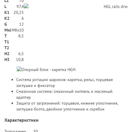
L1
70
L
97,4
K1
20,25
K2
6
G
12
Mxl
M8x10
T
8,5
T1
T2
H2
6,5
Н3
10,8
Система ротации шариков: каретка, рельс, торцевая
заглушка и фиксатор
Смазочная система: смазочный ниппель и масляный
адаптер
Защита от загрязнений: торцевое, нижнее уплотнения,
заглушка болта, двойное уплотнение и скребок
Характеристики
Типоразмер
30