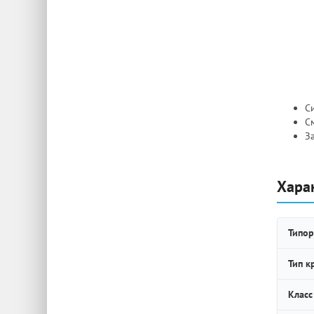
Си
С
З
Хара
Типор
Тип к
Класс