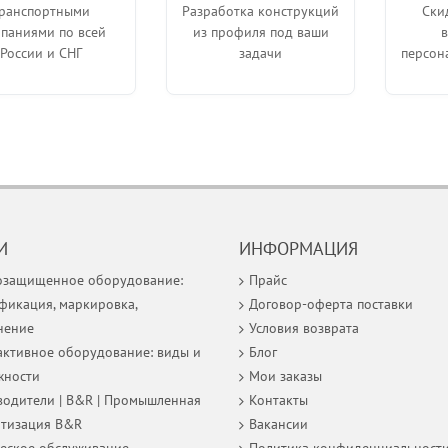
ранспортными
Разработка конструкций
Ски
паниями по всей
из профиля под ваши
России и СНГ
задачи
персон
И
ИНФОРМАЦИЯ
озащищенное оборудование:
Прайс
фикация, маркировка,
Договор-оферта поставки
нение
Условия возврата
ктивное оборудование: виды и
Блог
жности
Мои заказы
одители | B&R | Промышленная
Контакты
атизация B&R
Вакансии
еское обслуживание
Политика конфиденциальност