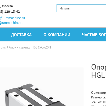
, Москва
95) 120-13-42
s@ummachine.ru
@ummachine.ru
ДОСТАВКА
О КОМПАНИИ
ЧАСТЫЕ ВО
рный блок - каретка HGL35CAZ0H
Опор
HGL
Ориентир
Размер ск
3% - от 10