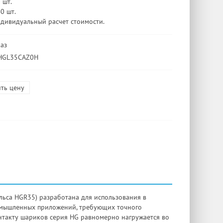
 шт.
40 шт.
ндивидуальный расчет стоимости.
каз
 HGL35CAZ0H
ть цену
ьса HGR35) разработана для использования в
омышленных приложений, требующих точного
нтакту шариков серия HG равномерно нагружается во