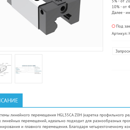
5% - от 20
10% - от 
Далее - и
Под за
Артикул:
Запроси
САНИЕ
стемы линейного перемещения HGL35CA Z0H (каретка профильного рел
х линейных перемещений, идеально подходит для разнообразных пр
нирования и плавного перемещения. Благодаря четырехточечному ко