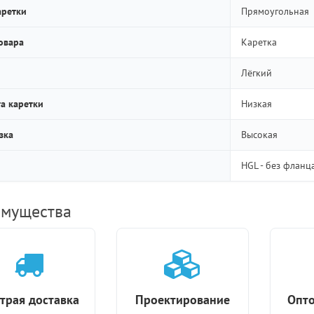
аретки
Прямоугольная
овара
Каретка
Лёгкий
а каретки
Низкая
зка
Высокая
HGL - без фланц
мущества
трая доставка
Проектирование
Опто