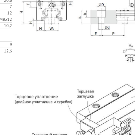
20,6
7
12
M8x12
10,2
9
12,6