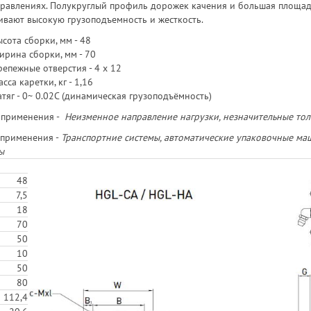
правлениях. Полукруглый профиль дорожек качения и большая площа
ивают высокую грузоподъемность и жесткость.
сота сборки, мм - 48
ирина сборки, мм - 70
епежные отверстия - 4 х 12
сса каретки, кг - 1,16
тяг - 0~ 0.02C (динамическая грузоподъёмность)
 применения -
Неизменное направление нагрузки, незначительные тол
применения -
Транспортние системы, автоматические упаковочные ма
ы
48
7,5
18
70
50
10
50
80
112,4