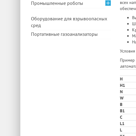
всех на
Промышленные роботы
обеспеч
Вы
Оборудование для взрывоопасных
Ш
сред
Кр
Портативные газоанализаторы
Ма
На
Условия
Пример 
автомат
H
H1
N
W
В
B1
C
L1
L