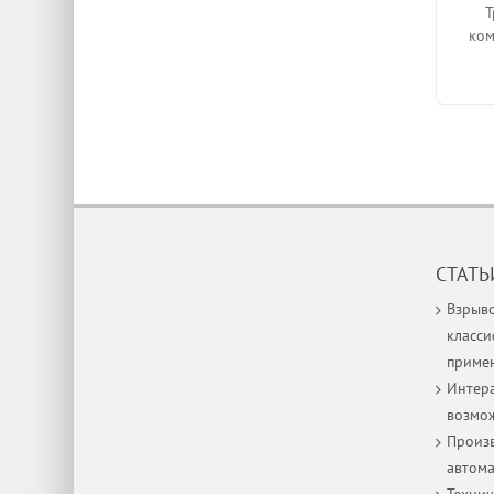
Т
ком
СТАТЬ
Взрыв
класси
приме
Интера
возмо
Произв
автом
Технич