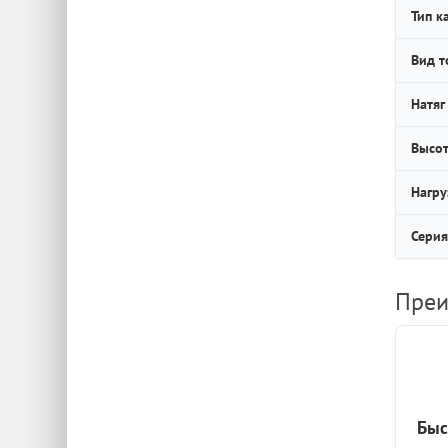
Тип к
Вид т
Натяг
Высот
Нагру
Серия
Преи
Быс