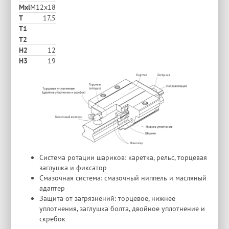
Mxl
M12x18
T
17,5
T1
T2
H2
12
Н3
19
Система ротации шариков: каретка, рельс, торцевая
заглушка и фиксатор
Смазочная система: смазочный ниппель и масляный
адаптер
Защита от загрязнений: торцевое, нижнее
уплотнения, заглушка болта, двойное уплотнение и
скребок