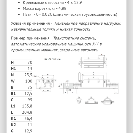
Крепежные отверстия - 4 х 12,9
Масса каретки, кг - 4,88
Натяг - 0~ 0.02C (динамическая грузоподъёмность)
Условия применения -
Неизменное направление нагрузки,
незначительные толчки и низкая точность
Пример применения -
Транспортние системы,
автоматические упаковочные машины, оси X-Y в
промышленных машинах, сварочные автоматы
H
70
H1
13
N
23,5
W
100
В
75
B1
12,5
C
95
L1
155,8
L
204,8
K1
36,4
K2
11
G
12,9