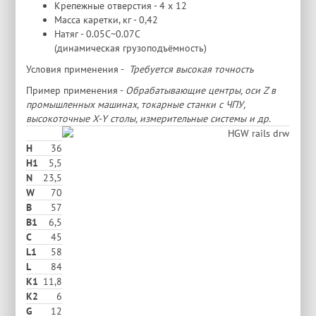
Крепежные отверстия - 4 х 12
Масса каретки, кг - 0,42
Натяг - 0.05C~0.07C
(динамическая грузоподъёмность)
Условия применения -
Требуется высокая точность
Пример применения -
Обрабатывающие центры, оси Z в
промышленных машинах, токарные станки с ЧПУ,
высокоточные X-Y столы, измерительные системы и др.
H
36
H1
5,5
N
23,5
W
70
В
57
B1
6,5
C
45
L1
58
L
84
K1
11,8
K2
6
G
12