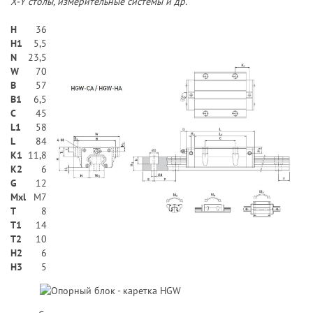
X-Y столы, измерительные системы и др.
H
36
H1
5,5
N
23,5
W
70
В
57
B1
6,5
C
45
L1
58
L
84
K1
11,8
K2
6
G
12
Mxl
M7
T
8
T1
14
T2
10
H2
6
Н3
5