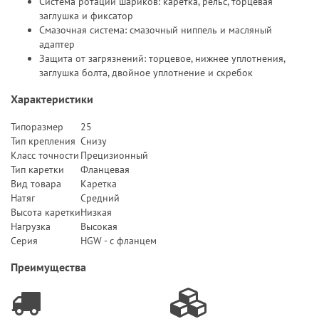
Система ротации шариков: каретка, рельс, торцевая
заглушка и фиксатор
Смазочная система: смазочный ниппель и масляный
адаптер
Защита от загрязнений: торцевое, нижнее уплотнения,
заглушка болта, двойное уплотнение и скребок
Характеристики
Типоразмер
25
Тип крепления
Снизу
Класс точности
Прецизионный
Тип каретки
Фланцевая
Вид товара
Каретка
Натяг
Средний
Высота каретки
Низкая
Нагрузка
Высокая
Серия
HGW - с фланцем
Преимущества