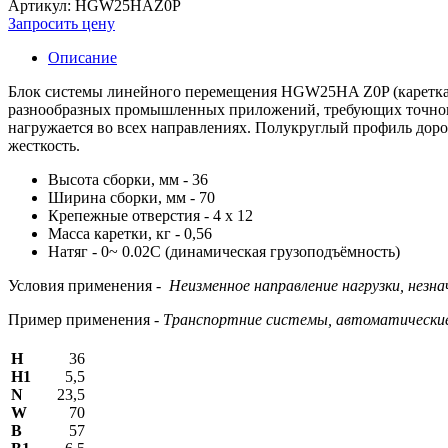
Артикул: HGW25HAZ0P
Запросить цену
Описание
Блок системы линейного перемещения HGW25HA Z0P (каретка п
разнообразных промышленных приложений, требующих точного
нагружается во всех направлениях. Полукруглый профиль дор
жесткость.
Высота сборки, мм - 36
Ширина сборки, мм - 70
Крепежные отверстия - 4 х 12
Масса каретки, кг - 0,56
Натяг - 0~ 0.02C (динамическая грузоподъёмность)
Условия применения -
Неизменное направление нагрузки, незн
Пример применения -
Транспортние системы, автоматические
H
36
H1
5,5
N
23,5
W
70
В
57