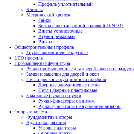
Профиль уплотнительный
Клипсы
Метрический крепеж
Гайки
Болты с шестигранной головкой DIN 933
Винты установочные
Втулки резьбовые
Винты
Общестроительный профиль
Трубы алюминиевые круглые
LED профиль
Промышленная фурнитура
Ручки промышленные для дверей, окон и огражден
Замки и защелки для дверей и окон
Петли для конструкционного профиля
Дверные алюминиевые петли
Петли дверные пластиковые
Зажимные рычаги и ручки
Ручки-фиксаторы c винтом
Ручки-фиксаторы c внутренней резьбой
Опоры и колеса
Фундаментные опоры
Адаптеры для опор
Угловые адаптеры
Опорные плиты