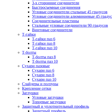
3-х сторонние соединители
Быстросъемные соединения
Угловые соединители стальные 45 градусов
Угловые соединители алюминиевые 45 граду
Соединительные пластины
Стальные угловые соединители 90 градусов
Винтовые соединители
Т-гайки
Т-гайки паз 6
Т-гайки паз 8
Т-гайки паз 10
Т-болты
Т-болты паз 8
Т-болты паз 10
Сухари пазовые
Сухари паз 6
Сухари паз 8
Сухари паз 10
Слайдеры и ползуны
Крепление сетки
Заглушки
Угловые заглушки
Торцевые заглушки
Защитный и уплотнительный профиль
Защитный профиль