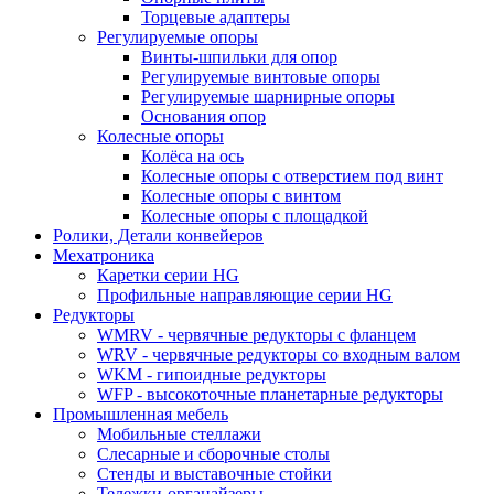
Торцевые адаптеры
Регулируемые опоры
Винты-шпильки для опор
Регулируемые винтовые опоры
Регулируемые шарнирные опоры
Основания опор
Колесные опоры
Колёса на ось
Колесные опоры с отверстием под винт
Колесные опоры с винтом
Колесные опоры с площадкой
Ролики, Детали конвейеров
Мехатроника
Каретки серии HG
Профильные направляющие серии HG
Редукторы
WMRV - червячные редукторы с фланцем
WRV - червячные редукторы со входным валом
WKM - гипоидные редукторы
WFP - высокоточные планетарные редукторы
Промышленная мебель
Мобильные стеллажи
Слесарные и сборочные столы
Стенды и выставочные стойки
Тележки-органайзеры