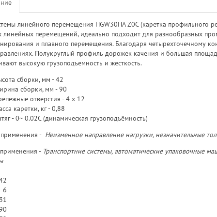
ание
стемы линейного перемещения HGW30HA Z0C (каретка профильного ре
х линейных перемещений, идеально подходит для разнообразных пр
нирования и плавного перемещения. Благодаря четырехточечному ко
правлениях. Полукруглый профиль дорожек качения и большая площа
ивают высокую грузоподъемность и жесткость.
сота сборки, мм - 42
ирина сборки, мм - 90
епежные отверстия - 4 х 12
сса каретки, кг - 0,88
тяг - 0~ 0.02C (динамическая грузоподъёмность)
 применения -
Неизменное направление нагрузки, незначительные тол
применения -
Транспортние системы, автоматические упаковочные ма
ы
42
6
31
90