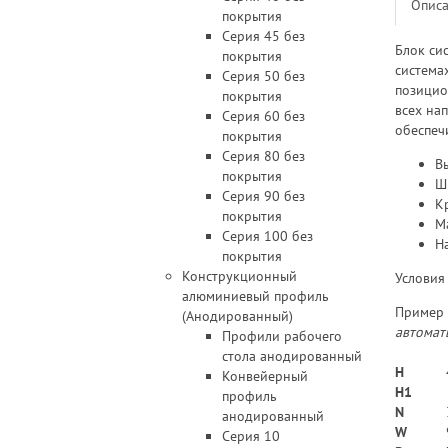
Опис
покрытия
Серия 45 без
Блок си
покрытия
система
Серия 50 без
позицио
покрытия
всех на
Серия 60 без
обеспеч
покрытия
Серия 80 без
Вы
покрытия
Ш
Серия 90 без
Кр
покрытия
Ма
Серия 100 без
На
покрытия
Конструкционный
Условия
алюминиевый профиль
Пример 
(Анодированный)
автомат
Профили рабочего
стола анодированный
H
Конвейерный
H1
профиль
N
анодированный
W
Серия 10