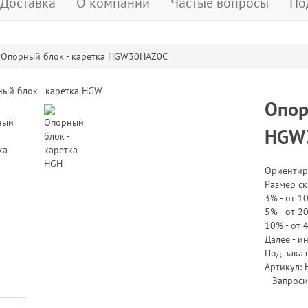
Доставка
О компании
Частые вопросы
По
Опорный блок - каретка HGW30HAZ0C
Опор
HGW
Ориентир
Размер ск
3% - от 10
5% - от 20
10% - от 
Далее - и
Под заказ
Артикул:
Запроси