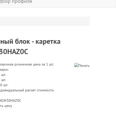
дбор профиля
ный блок - каретка
30HAZ0C
овочная розничная цена за 1 шт.
идки:
 шт.
 шт.
40 шт.
ндивидуальный расчет стоимости.
 HGW30HAZ0C
ть цену