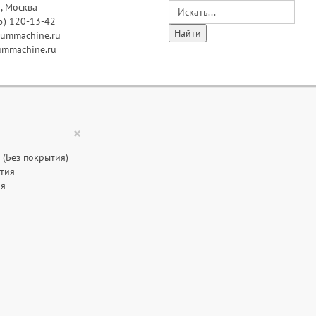
, Москва
5) 120-13-42
ummachine.ru
mmachine.ru
×
(Без покрытия)
тия
ия