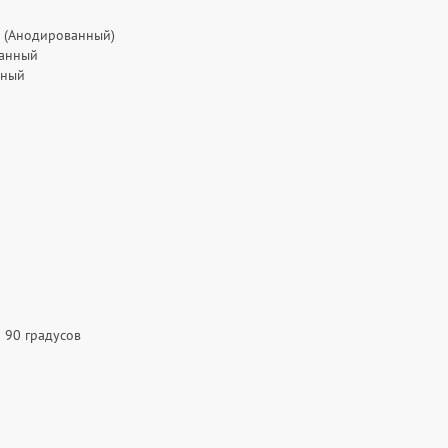
 (Анодированный)
ванный
нный
 90 градусов