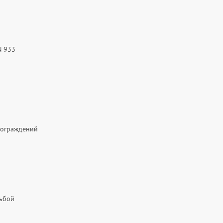
N 933
 ограждений
зьбой