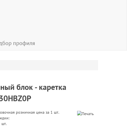
дбор профиля
ный блок - каретка
30HBZ0P
овочная розничная цена за 1 шт.
идки:
 шт.