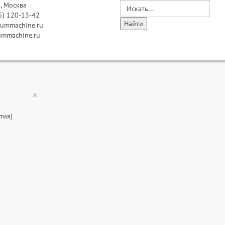
, Москва
5) 120-13-42
ummachine.ru
mmachine.ru
×
тия)