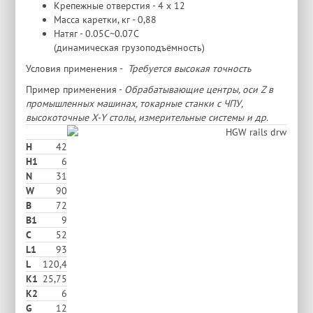
Крепежные отверстия - 4 х 12
Масса каретки, кг - 0,88
Натяг - 0.05C~0.07C
(динамическая грузоподъёмность)
Условия применения -
Требуется высокая точность
Пример применения -
Обрабатывающие центры, оси Z в
промышленных машинах, токарные станки с ЧПУ,
высокоточные X-Y столы, измерительные системы и др.
H
42
H1
6
N
31
W
90
В
72
B1
9
C
52
L1
93
L
120,4
K1
25,75
K2
6
G
12