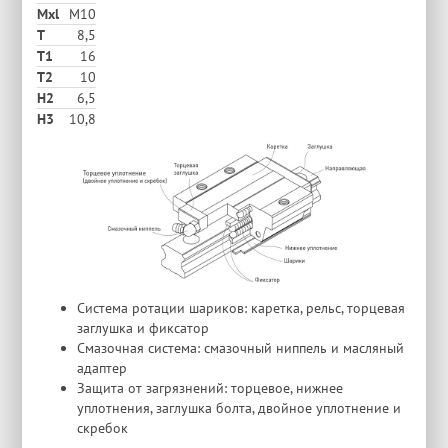
Mxl
M10
T
8,5
T1
16
T2
10
H2
6,5
Н3
10,8
Система ротации шариков: каретка, рельс, торцевая
заглушка и фиксатор
Смазочная система: смазочный ниппель и масляный
адаптер
Защита от загрязнений: торцевое, нижнее
уплотнения, заглушка болта, двойное уплотнение и
скребок