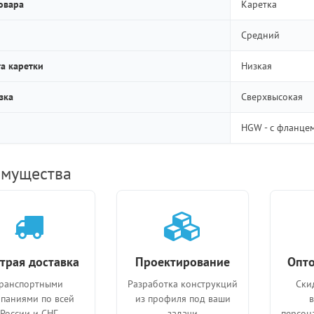
овара
Каретка
Средний
а каретки
Низкая
зка
Сверхвысокая
HGW - с фланце
мущества
трая доставка
Проектирование
Опто
ранспортными
Разработка конструкций
Ски
паниями по всей
из профиля под ваши
России и СНГ
задачи
персон