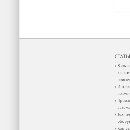
СТАТЬ
Взрыв
класси
приме
Интера
возмо
Произв
автом
Технич
оборуд
Как р