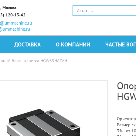
, Москва
95) 120-13-42
s@ummachine.ru
@ummachine.ru
ДОСТАВКА
О КОМПАНИИ
ЧАСТЫЕ ВО
рный блок - каретка HGW35HAZAH
Опор
HGW
Ориентир
Размер ск
3% - от 10