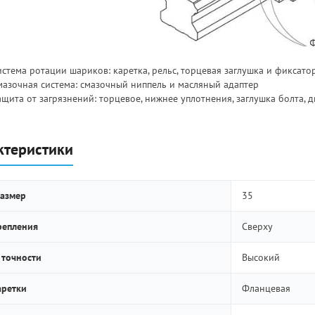
стема ротации шариков: каретка, рельс, торцевая заглушка и фиксато
мазочная система: смазочный ниппель и масляный адаптер
ащита от загрязнений: торцевое, нижнее уплотнения, заглушка болта, 
ктеристики
азмер
35
репления
Сверху
 точности
Высокий
аретки
Фланцевая