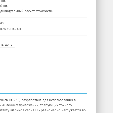
 шт.
40 шт.
ндивидуальный расчет стоимости.
каз
 HGW35HAZAH
ть цену
льса HGR35) разработана для использования в
омышленных приложений, требующих точного
нтакту шариков серия HG равномерно нагружается во