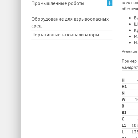
всех на
Промышленные роботы
обеспеч
Вы
Оборудование для взрывоопасных
Ш
сред
Кр
Портативные газоанализаторы
Ма
На
Условия
Пример 
измерит
H
H1
N
W
1
В
B1
C
L1
105
L
138