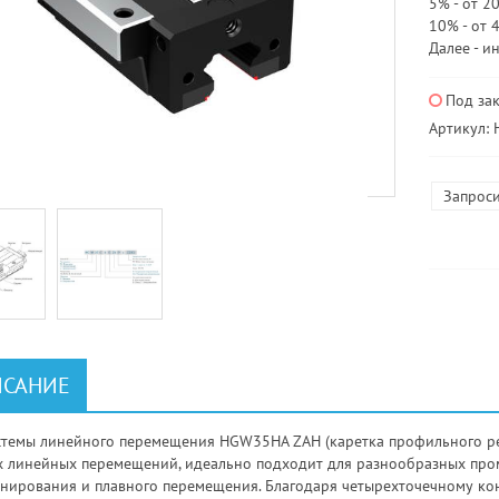
5% - от 20
10% - от 
Далее - и
Под за
Артикул:
Запроси
САНИЕ
стемы линейного перемещения HGW35HA ZAH (каретка профильного ре
х линейных перемещений, идеально подходит для разнообразных пр
нирования и плавного перемещения. Благодаря четырехточечному ко