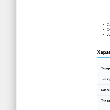
Си
С
З
Хара
Типор
Тип к
Класс
Тип к