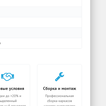
м
вые условия
Сборка и монтаж
дки до >20% и
Профессиональная
выделенный
сборка каркасов
альный менеджер
нашими инженерами