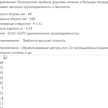
правлениях. Полукруглый профиль дорожек качения и большая площа
ивают высокую грузоподъемность и жесткость.
сота сборки, мм - 48
ирина сборки, мм - 100
епежные отверстия - 4 х 12
сса каретки, кг - 1,54
тяг - 0.05C~0.07C (динамическая грузоподъёмность)
 применения -
Требуется высокая точность
применения -
Обрабатывающие центры, оси Z в промышленных машинах
ельные системы и др.
48
7,5
33
00
82
9
62
,8
,2