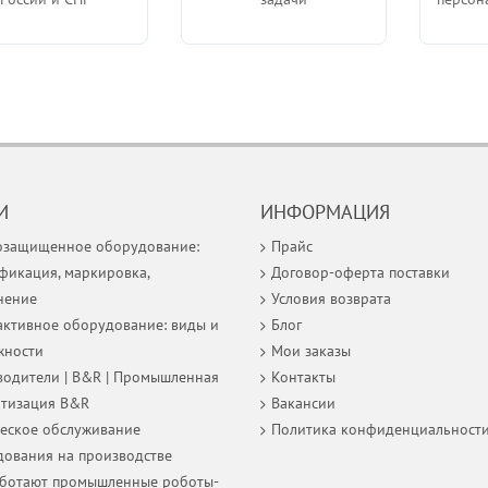
И
ИНФОРМАЦИЯ
озащищенное оборудование:
Прайс
фикация, маркировка,
Договор-оферта поставки
нение
Условия возврата
ктивное оборудование: виды и
Блог
жности
Мои заказы
одители | B&R | Промышленная
Контакты
атизация B&R
Вакансии
еское обслуживание
Политика конфиденциальност
ования на производстве
аботают промышленные роботы-