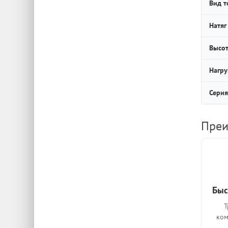
Вид т
Натяг
Высот
Нагру
Серия
Преи
Быс
Т
ком