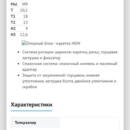
Mxl
M9
T
10,1
T1
18
T2
13
H2
9
Н3
12,6
Система ротации шариков: каретка, рельс, торцевая
заглушка и фиксатор
Смазочная система: смазочный ниппель и масляный
адаптер
Защита от загрязнений: торцевое, нижнее
уплотнения, заглушка болта, двойное уплотнение и
скребок
Характеристики
Типоразмер