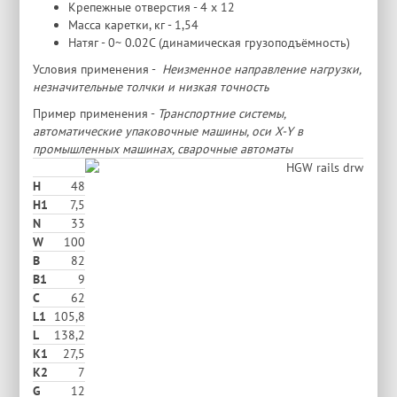
Крепежные отверстия - 4 х 12
Масса каретки, кг - 1,54
Натяг - 0~ 0.02C (динамическая грузоподъёмность)
Условия применения -
Неизменное направление нагрузки,
незначительные толчки и низкая точность
Пример применения -
Транспортние системы,
автоматические упаковочные машины, оси X-Y в
промышленных машинах, сварочные автоматы
H
48
H1
7,5
N
33
W
100
В
82
B1
9
C
62
L1
105,8
L
138,2
K1
27,5
K2
7
G
12