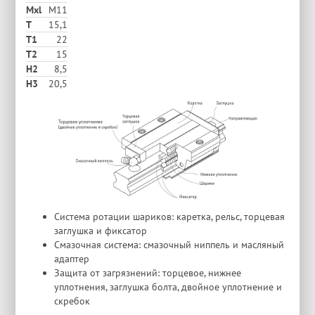
Mxl
M11
T
15,1
T1
22
T2
15
H2
8,5
Н3
20,5
Система ротации шариков: каретка, рельс, торцевая
заглушка и фиксатор
Смазочная система: смазочный ниппель и масляный
адаптер
Защита от загрязнений: торцевое, нижнее
уплотнения, заглушка болта, двойное уплотнение и
скребок