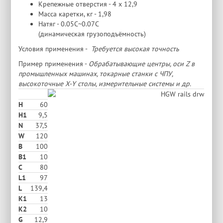
Крепежные отверстия - 4 х 12,9
Масса каретки, кг - 1,98
Натяг - 0.05C~0.07C
(динамическая грузоподъёмность)
Условия применения -
Требуется высокая точность
Пример применения -
Обрабатывающие центры, оси Z в
промышленных машинах, токарные станки с ЧПУ,
высокоточные X-Y столы, измерительные системы и др.
H
60
H1
9,5
N
37,5
W
120
В
100
B1
10
C
80
L1
97
L
139,4
K1
13
K2
10
G
12,9