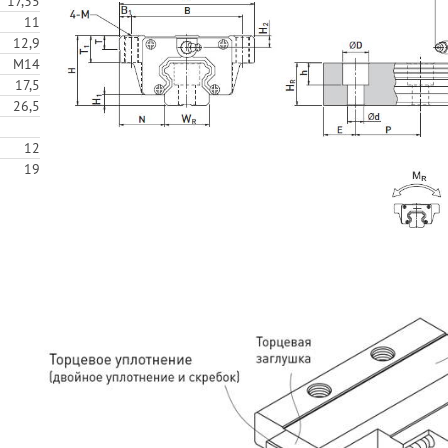
17,35
11
12,9
M14
17,5
26,5
12
19