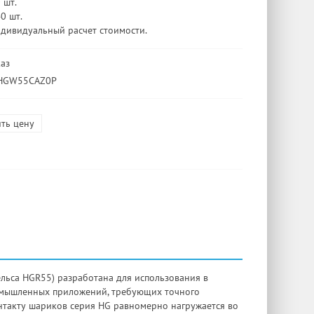
 шт.
40 шт.
ндивидуальный расчет стоимости.
каз
 HGW55CAZ0P
ть цену
ьса HGR55) разработана для использования в
омышленных приложений, требующих точного
нтакту шариков серия HG равномерно нагружается во