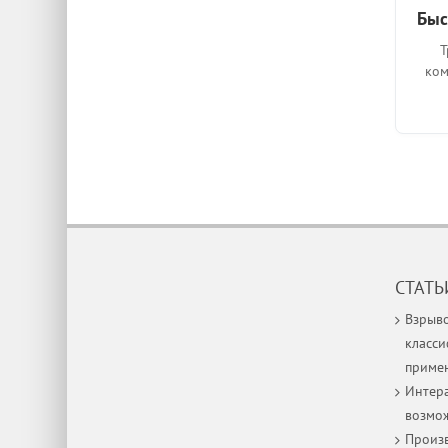
Быс
Т
ком
СТАТЬ
Взрыв
класси
приме
Интера
возмо
Произв