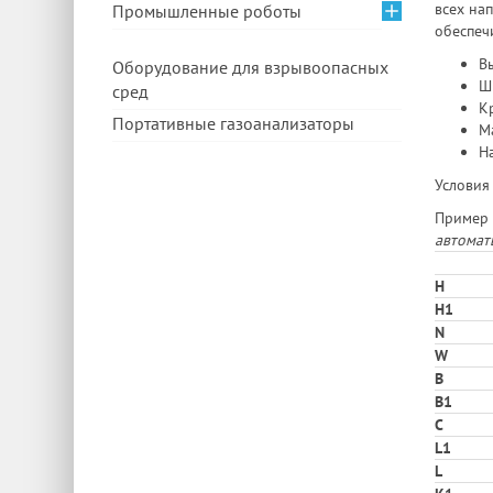
всех на
Промышленные роботы
обеспеч
Вы
Оборудование для взрывоопасных
Ш
сред
Кр
Портативные газоанализаторы
Ма
На
Условия
Пример 
автомат
H
H1
N
W
В
B1
C
L1
L