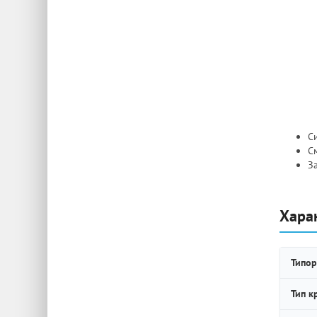
Си
С
З
Хара
Типор
Тип к