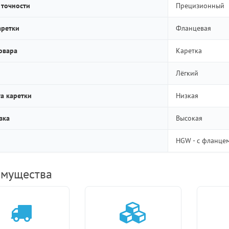
 точности
Прецизионный
аретки
Фланцевая
овара
Каретка
Лёгкий
а каретки
Низкая
зка
Высокая
HGW - с фланце
мущества