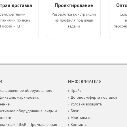
трая доставка
Проектирование
Опто
ранспортными
Разработка конструкций
Ски
паниями по всей
из профиля под ваши
России и СНГ
задачи
персон
И
ИНФОРМАЦИЯ
озащищенное оборудование:
Прайс
фикация, маркировка,
Договор-оферта поставки
нение
Условия возврата
ктивное оборудование: виды и
Блог
жности
Мои заказы
одители | B&R | Промышленная
Контакты