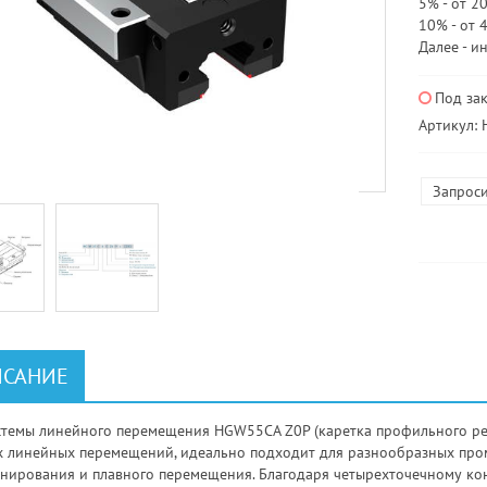
5% - от 20
10% - от 
Далее - и
Под за
Артикул:
Запроси
САНИЕ
стемы линейного перемещения HGW55CA Z0P (каретка профильного рел
х линейных перемещений, идеально подходит для разнообразных пр
нирования и плавного перемещения. Благодаря четырехточечному ко