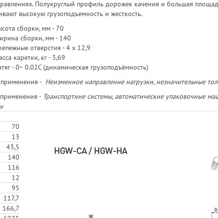
правлениях. Полукруглый профиль дорожек качения и большая площа
ивают высокую грузоподъемность и жесткость.
сота сборки, мм - 70
ирина сборки, мм - 140
епежные отверстия - 4 х 12,9
сса каретки, кг - 3,69
тяг - 0~ 0.02C (динамическая грузоподъёмность)
 применения -
Неизменное направление нагрузки, незначительные тол
применения -
Транспортние системы, автоматические упаковочные ма
ы
70
13
43,5
140
116
12
95
117,7
166,7