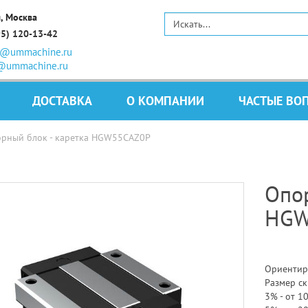
, Москва
95) 120-13-42
s@ummachine.ru
@ummachine.ru
ДОСТАВКА
О КОМПАНИИ
ЧАСТЫЕ ВО
рный блок - каретка HGW55CAZ0P
Опор
HGW
Ориентир
Размер ск
3% - от 10