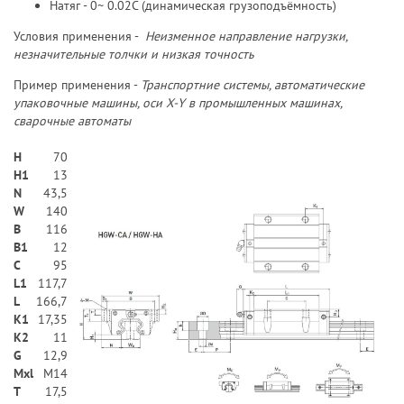
Натяг - 0~ 0.02C (динамическая грузоподъёмность)
Условия применения -
Неизменное направление нагрузки,
незначительные толчки и низкая точность
Пример применения -
Транспортние системы, автоматические
упаковочные машины, оси X-Y в промышленных машинах,
сварочные автоматы
H
70
H1
13
N
43,5
W
140
В
116
B1
12
C
95
L1
117,7
L
166,7
K1
17,35
K2
11
G
12,9
Mxl
M14
T
17,5