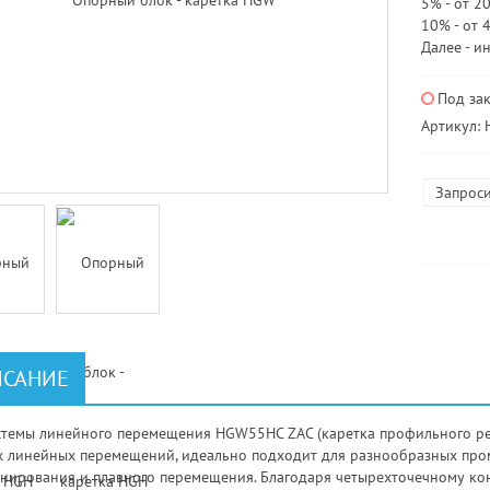
5% - от 20
10% - от 
Далее - и
Под за
Артикул:
Запроси
САНИЕ
стемы линейного перемещения HGW55HC ZAC (каретка профильного ре
х линейных перемещений, идеально подходит для разнообразных пр
нирования и плавного перемещения. Благодаря четырехточечному ко