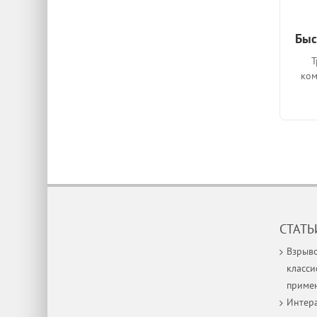
Быс
Т
ком
СТАТЬ
Взрыв
класси
приме
Интера