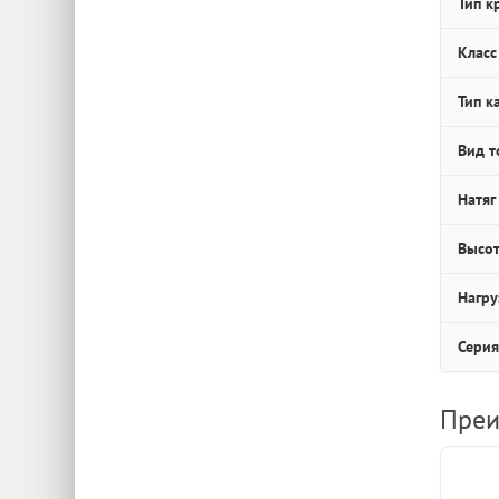
Тип к
Класс
Тип к
Вид т
Натяг
Высот
Нагру
Серия
Преи