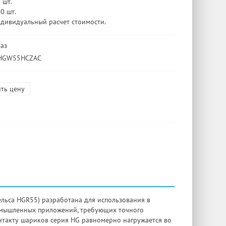
 шт.
40 шт.
ндивидуальный расчет стоимости.
каз
 HGW55HCZAC
ть цену
льса HGR55) разработана для использования в
омышленных приложений, требующих точного
нтакту шариков серия HG равномерно нагружается во