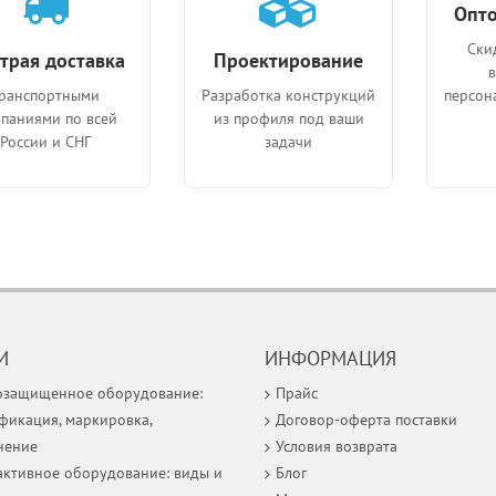
Опто
Ски
трая доставка
Проектирование
ранспортными
Разработка конструкций
персон
паниями по всей
из профиля под ваши
России и СНГ
задачи
И
ИНФОРМАЦИЯ
озащищенное оборудование:
Прайс
фикация, маркировка,
Договор-оферта поставки
нение
Условия возврата
ктивное оборудование: виды и
Блог