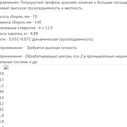
правлениях. Полукруглый профиль дорожек качения и большая площа
ивают высокую грузоподъемность и жесткость.
сота сборки, мм - 70
ирина сборки, мм - 140
епежные отверстия - 4 х 12,9
сса каретки, кг - 4,88
тяг - 0.05C~0.07C (динамическая грузоподъёмность)
 применения -
Требуется высокая точность
применения -
Обрабатывающие центры, оси Z в промышленных машинах
ельные системы и др.
70
13
,5
40
16
12
95
,8
,8