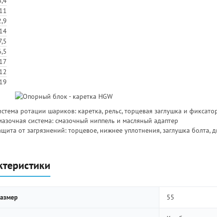
,4
11
,9
14
7,5
,5
17
12
19
стема ротации шариков: каретка, рельс, торцевая заглушка и фиксато
мазочная система: смазочный ниппель и масляный адаптер
ащита от загрязнений: торцевое, нижнее уплотнения, заглушка болта, 
ктеристики
азмер
55