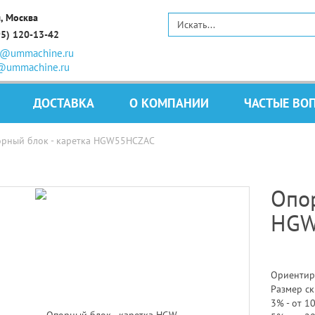
, Москва
95) 120-13-42
s@ummachine.ru
@ummachine.ru
ДОСТАВКА
О КОМПАНИИ
ЧАСТЫЕ ВО
рный блок - каретка HGW55HCZAC
Опор
HGW
Ориентир
Размер ск
3% - от 10