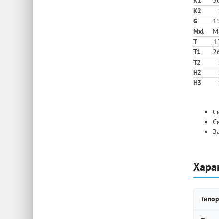
K1
36
K2
G
12
Mxl
M
T
1
T1
26
T2
H2
Н3
Си
С
З
Хара
Типор