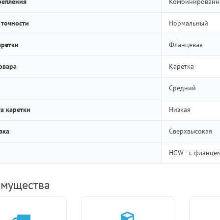
репления
Комбинированн
 точности
Нормальный
аретки
Фланцевая
овара
Каретка
Средний
а каретки
Низкая
зка
Сверхвысокая
HGW - с фланце
мущества