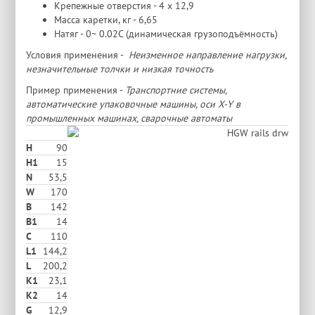
Крепежные отверстия - 4 х 12,9
Масса каретки, кг - 6,65
Натяг - 0~ 0.02C (динамическая грузоподъёмность)
Условия применения -
Неизменное направление нагрузки,
незначительные толчки и низкая точность
Пример применения -
Транспортние системы,
автоматические упаковочные машины, оси X-Y в
промышленных машинах, сварочные автоматы
H
90
H1
15
N
53,5
W
170
В
142
B1
14
C
110
L1
144,2
L
200,2
K1
23,1
K2
14
G
12,9