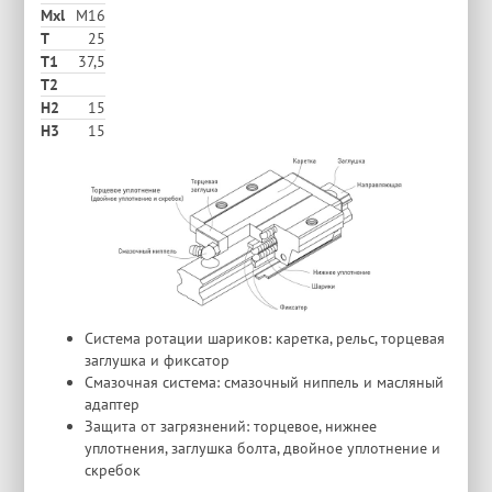
Mxl
M16
T
25
T1
37,5
T2
H2
15
Н3
15
Система ротации шариков: каретка, рельс, торцевая
заглушка и фиксатор
Смазочная система: смазочный ниппель и масляный
адаптер
Защита от загрязнений: торцевое, нижнее
уплотнения, заглушка болта, двойное уплотнение и
скребок