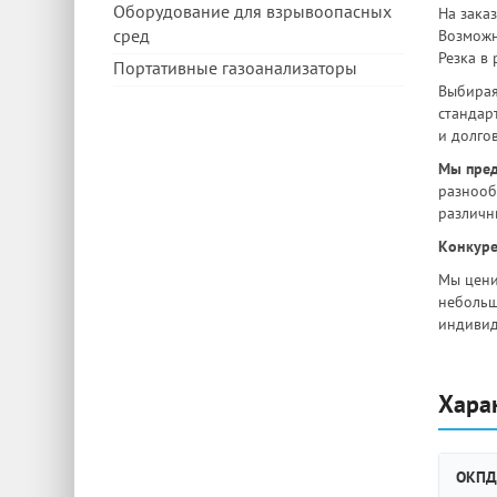
Оборудование для взрывоопасных
На зака
сред
Возможн
Резка в 
Портативные газоанализаторы
Выбирая
стандар
и долго
Мы пред
разнооб
различны
Конкуре
Мы цени
небольш
индивид
Хара
ОКПД