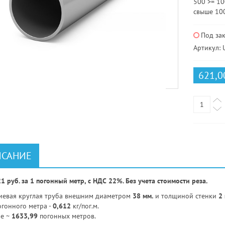
500 >= 100
свыше 100
Под за
Артикул: 
621,0
САНИЕ
1 руб. за 1 погонный метр, с НДС 22%. Без учета стоимости реза.
евая круглая труба внешним диаметром
38 мм.
и толщиной стенки
2 
огонного метра -
0,612
кг/пог.м.
не ~
1633,99
погонных метров.