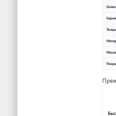
Сечен
Серия
Толщи
Мате
Масса
Покр
Преи
Быс