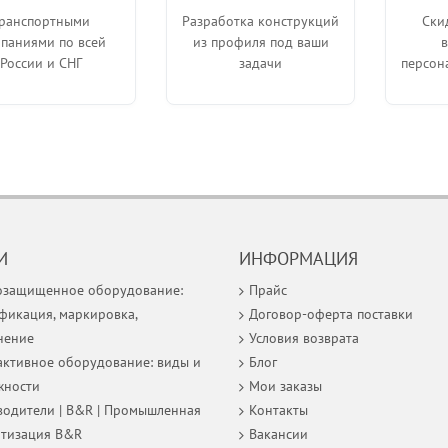
ранспортными
Разработка конструкций
Ски
паниями по всей
из профиля под ваши
России и СНГ
задачи
персон
И
ИНФОРМАЦИЯ
озащищенное оборудование:
Прайс
фикация, маркировка,
Договор-оферта поставки
нение
Условия возврата
ктивное оборудование: виды и
Блог
жности
Мои заказы
одители | B&R | Промышленная
Контакты
атизация B&R
Вакансии