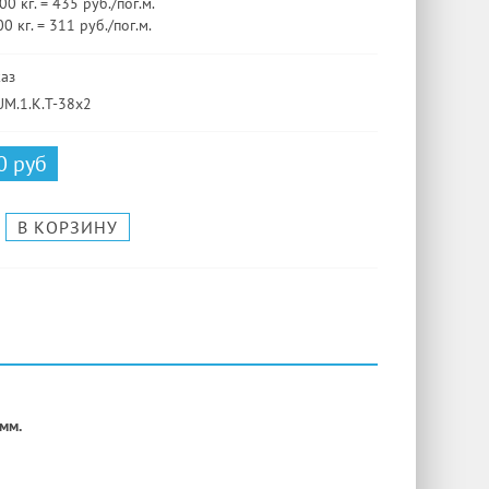
0 кг. = 435 руб./пог.м.
0 кг. = 311 руб./пог.м.
каз
UM.1.K.T-38x2
0 руб
мм.