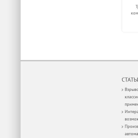
Т
ком
СТАТЬ
Взрыв
класси
приме
Интера
возмо
Произв
автом