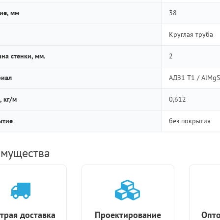
ие, мм
38
Круглая труба
на стенки, мм.
2
риал
АДЗ1 Т1 / AlMgS
, кг/м
0,612
ытие
без покрытия
мущества
трая доставка
Проектирование
Опто