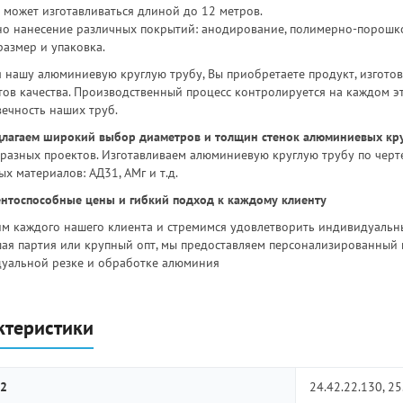
з может изготавливаться длиной до 12 метров.
о нанесение различных покрытий: анодирование, полимерно-порошко
размер и упаковка.
 нашу алюминиевую круглую трубу, Вы приобретаете продукт, изготов
тов качества. Производственный процесс контролируется на каждом эт
вечность наших труб.
лагаем широкий выбор диаметров и толщин стенок алюминиевых кру
разных проектов. Изготавливаем алюминиевую круглую трубу по черте
х материалов: АД31, АМг и т.д.
нтоспособные цены и гибкий подход к каждому клиенту
м каждого нашего клиента и стремимся удовлетворить индивидуальные
ая партия или крупный опт, мы предоставляем персонализированный 
уальной резке и обработке алюминия
ктеристики
2
24.42.22.130, 25