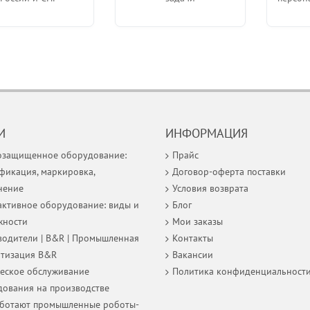
И
ИНФОРМАЦИЯ
озащищенное оборудование:
Прайс
фикация, маркировка,
Договор-оферта поставки
нение
Условия возврата
ктивное оборудование: виды и
Блог
жности
Мои заказы
одители | B&R | Промышленная
Контакты
атизация B&R
Вакансии
еское обслуживание
Политика конфиденциальност
ования на производстве
аботают промышленные роботы-