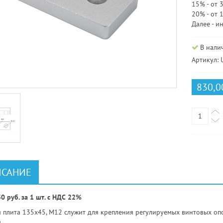
15% - от 
20% - от 
Далее - и
В нали
Артикул: 
830,0
САНИЕ
0 руб. за 1 шт. с НДС 22%
 плита 135х45, М12 служит для крепления регулируемых винтовых опо
.