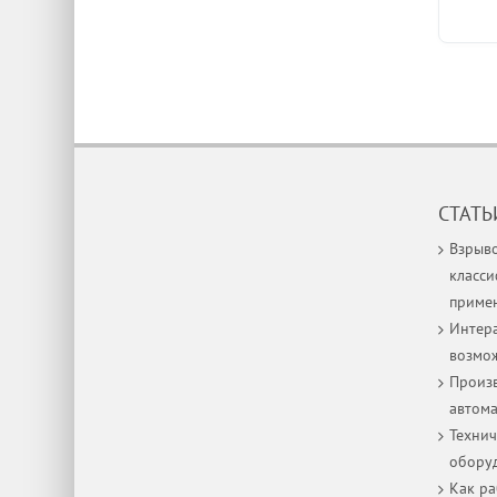
СТАТЬ
Взрыв
класси
приме
Интера
возмо
Произв
автом
Технич
оборуд
Как р