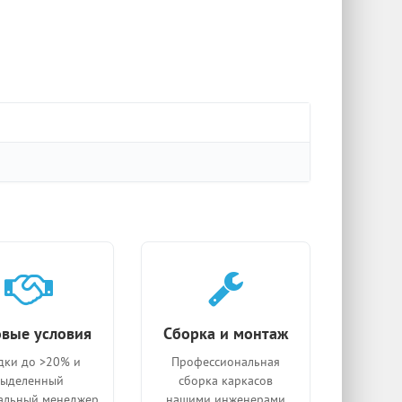
вые условия
Сборка и монтаж
дки до >20% и
Профессиональная
выделенный
сборка каркасов
альный менеджер
нашими инженерами