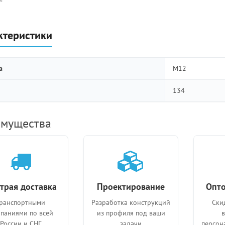
ктеристики
а
M12
134
мущества
трая доставка
Проектирование
Опто
ранспортными
Разработка конструкций
Ски
паниями по всей
из профиля под ваши
России и СНГ
задачи
персон