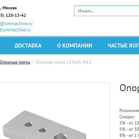
, Москва
95) 120-13-42
s@ummachine.ru
@ummachine.ru
ДОСТАВКА
О КОМПАНИИ
ЧАСТЫЕ ВО
Опорные плиты
Опорная плита 135х45, М12
Опор
Розничная
Скидки:
3% - от 1
5% - от 5
8% - от 1